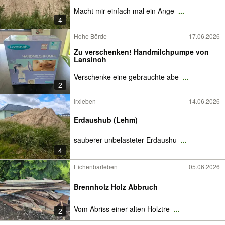
Macht mir einfach mal ein Ange
...
4
Hohe Börde
17.06.2026
Zu verschenken! Handmilchpumpe von
Lansinoh
Verschenke eine gebrauchte abe
...
2
Irxleben
14.06.2026
Erdaushub (Lehm)
sauberer unbelasteter Erdaushu
...
4
Eichenbarleben
05.06.2026
Brennholz Holz Abbruch
Vom Abriss einer alten Holztre
...
2