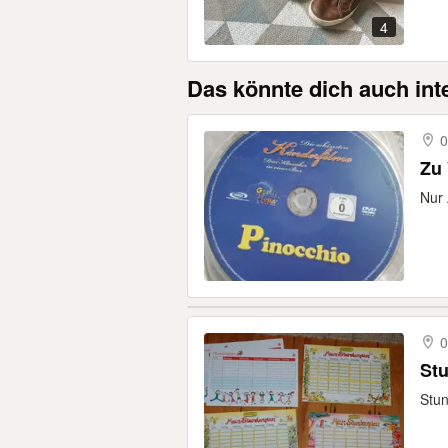
4
Das könnte dich auch int
0
Zu
Nur
0
St
Stun