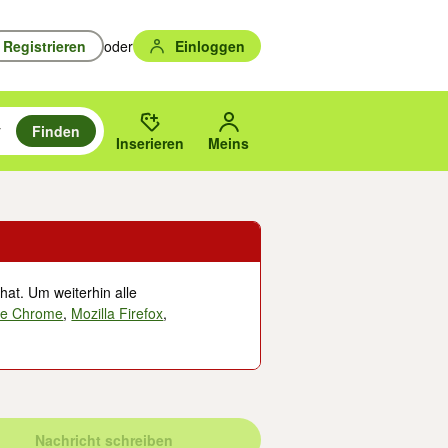
Registrieren
oder
Einloggen
Finden
en durchsuchen und mit Eingabetaste auswählen.
n um zu suchen, oder Vorschläge mit den Pfeiltasten nach oben/unten
des gewählten Orts oder PLZ.
Inserieren
Meins
hat. Um weiterhin alle
le Chrome
,
Mozilla Firefox
,
Nachricht schreiben