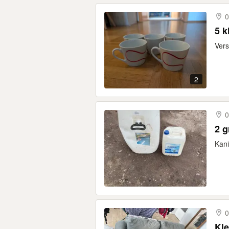
0
5 k
Vers
2
0
2 g
Kani
0
Kle