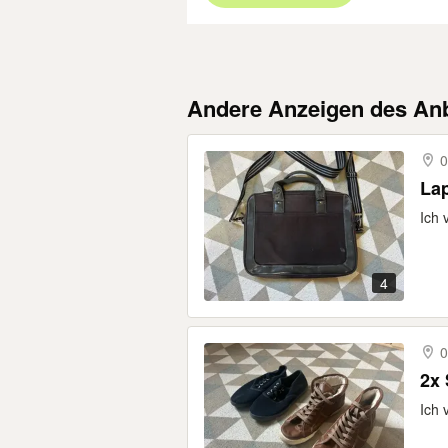
Andere Anzeigen des Anb
0
La
Ich 
4
0
2x
Ich 