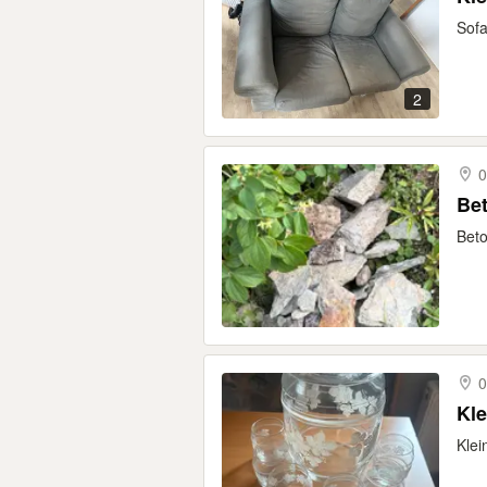
Sofa
2
0
Bet
Beto
0
Kle
Klei