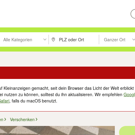
Alle Kategorien
Ganzer Ort
ken um zu suchen, oder Vorschläge mit den Pfeiltasten nach oben/unt
PLZ oder Ort eingeben. Eingabetaste drücke
Suche im Umkreis 
f Kleinanzeigen gemacht, seit dein Browser das Licht der Welt erblickt 
i nutzen zu können, solltest du ihn aktualisieren. Wir empfehlen
Goog
Safari
, falls du macOS benutzt.
en
Verschenken