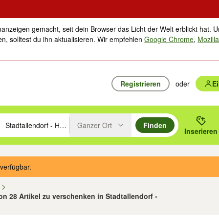
nanzeigen gemacht, seit dein Browser das Licht der Welt erblickt hat. U
n, solltest du ihn aktualisieren. Wir empfehlen
Google Chrome
,
Mozilla
Registrieren
oder
E
Ganzer Ort
Finden
hläge mit den Pfeiltasten nach oben/unten durchsuchen und mit Einga
 oder Ort eingeben. Eingabetaste drücken um zu suchen, oder Vorschl
Inserieren
Suche im Umkreis des gewählten Orts oder PLZ
verfügbar.
n
von 28 Artikel zu verschenken in Stadtallendorf -