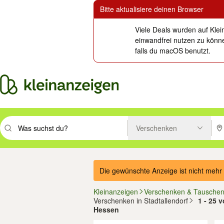
Bitte aktualisiere deinen Browser
Viele Deals wurden auf Klei
einwandfrei nutzen zu könne
falls du macOS benutzt.
Verschenken
Suchbegriff eingeben. Eingabetaste drücken um zu suchen, oder Vorsc
PLZ
Die gewünschte Anzeige ist nicht mehr 
Kleinanzeigen
Verschenken & Tausche
Verschenken in Stadtallendorf
1 - 25 
Hessen