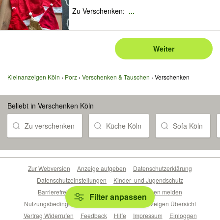
Zu Verschenken:
...
Weiter
Kleinanzeigen Köln
Porz
Verschenken & Tauschen
Verschenken
Beliebt in Verschenken Köln
Zu verschenken
Küche Köln
Sofa Köln
Zur Webversion
Anzeige aufgeben
Datenschutzerklärung
Datenschutzeinstellungen
Kinder- und Jugendschutz
Barrierefreiheitserklärung
Sicherheitslücken melden
Filter anpassen
Nutzungsbedingungen
Beliebte Suchen
Anzeigen Übersicht
Vertrag Widerrufen
Feedback
Hilfe
Impressum
Einloggen