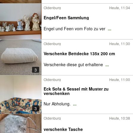
Oldenburg
Heute, 11:34
Engel/Feen Sammlung
Engel und Feen vom Foto zu ver
...
Oldenburg
Heute, 11:30
Verschenke Bettdecke 135x 200 cm
Verschenke diese gut erhaltene
...
3
Oldenburg
Heute, 11:00
Eck Sofa & Sessel mit Muster zu
verschenken
Nur Abholung.
...
3
Oldenburg
Heute, 10:38
verschenke Tasche