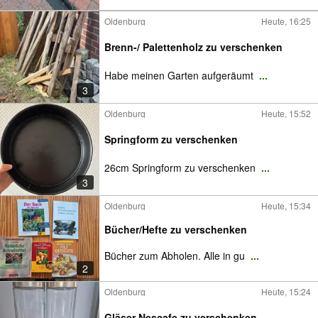
Oldenburg
Heute, 16:25
Brenn-/ Palettenholz zu verschenken
Habe meinen Garten aufgeräumt
...
3
Oldenburg
Heute, 15:52
Springform zu verschenken
26cm Springform zu verschenken
...
3
Oldenburg
Heute, 15:34
Bücher/Hefte zu verschenken
Bücher zum Abholen. Alle in gu
...
2
Oldenburg
Heute, 15:24
Gläser Nescafe zu verschenken