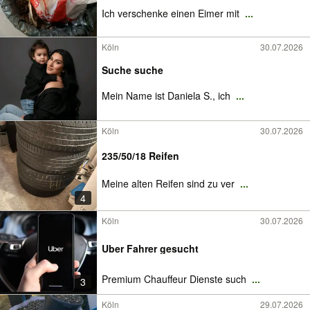
Ich verschenke einen Eimer mit
...
Köln
30.07.2026
Suche suche
Mein Name ist Daniela S., ich
...
Köln
30.07.2026
235/50/18 Reifen
Meine alten Reifen sind zu ver
...
4
Köln
30.07.2026
Uber Fahrer gesucht
Premium Chauffeur Dienste such
...
3
Köln
29.07.2026