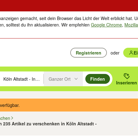
nanzeigen gemacht, seit dein Browser das Licht der Welt erblickt hat. U
n, solltest du ihn aktualisieren. Wir empfehlen
Google Chrome
,
Mozilla
Registrieren
oder
E
Ganzer Ort
Finden
hläge mit den Pfeiltasten nach oben/unten durchsuchen und mit Einga
 oder Ort eingeben. Eingabetaste drücken um zu suchen, oder Vorschl
Inserieren
Suche im Umkreis des gewählten Orts oder PLZ
verfügbar.
schen
n 235 Artikel zu verschenken in Köln Altstadt -