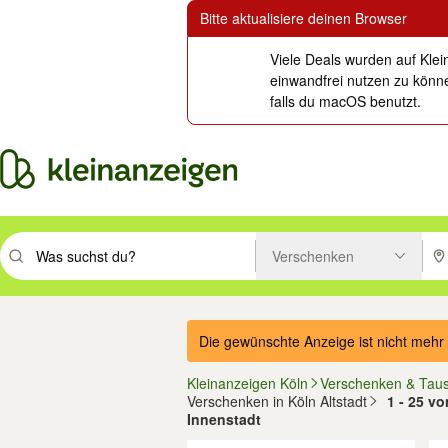
Bitte aktualisiere deinen Browser
Viele Deals wurden auf Klei
einwandfrei nutzen zu könne
falls du macOS benutzt.
Verschenken
Suchbegriff eingeben. Eingabetaste drücken um zu suchen, oder Vorsc
PLZ
Die gewünschte Anzeige ist nicht mehr 
Kleinanzeigen Köln
Verschenken & Tau
Verschenken in Köln Altstadt
1 - 25 vo
Innenstadt