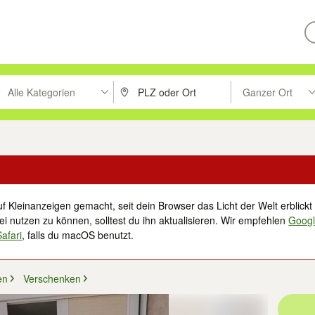
Alle Kategorien
Ganzer Ort
ken um zu suchen, oder Vorschläge mit den Pfeiltasten nach oben/unt
PLZ oder Ort eingeben. Eingabetaste drücke
Suche im Umkreis 
f Kleinanzeigen gemacht, seit dein Browser das Licht der Welt erblickt 
i nutzen zu können, solltest du ihn aktualisieren. Wir empfehlen
Goog
Safari
, falls du macOS benutzt.
en
Verschenken