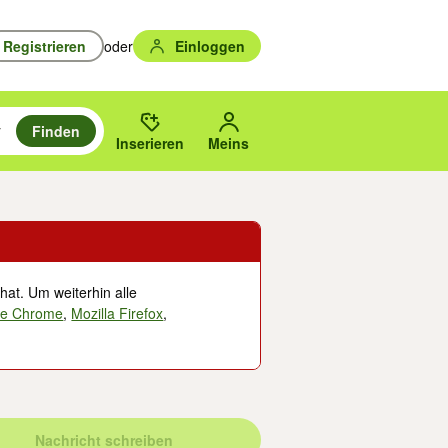
Registrieren
oder
Einloggen
Finden
en durchsuchen und mit Eingabetaste auswählen.
n um zu suchen, oder Vorschläge mit den Pfeiltasten nach oben/unten
des gewählten Orts oder PLZ.
Inserieren
Meins
hat. Um weiterhin alle
le Chrome
,
Mozilla Firefox
,
Nachricht schreiben