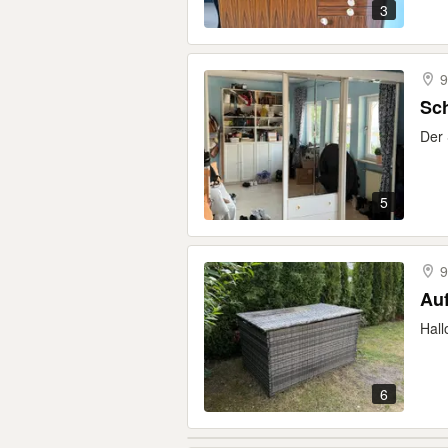
3
9
Sch
Der 
5
9
Auf
Hall
6