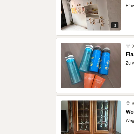
Hinw
3
9
Fla
Zu v
9
Woh
Wege