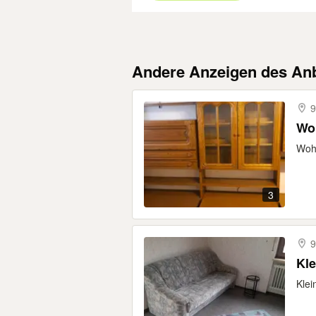
Andere Anzeigen des Anb
9
Wo
Woh
3
9
Kle
Klei