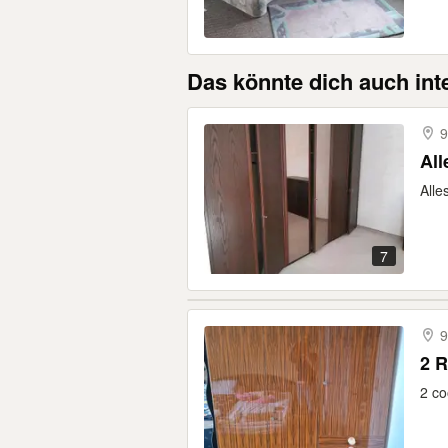
Das könnte dich auch int
9
Al
Alle
7
9
2 R
2 co