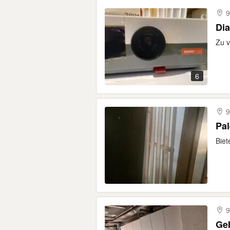
9
Dia
Zu v
6
9
Pal
Biet
9
Ge