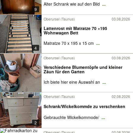
Alter Schrank wie auf den Bild
...
9
Oberursel (Taunus)
03.08.2026
Lattenrost mit Matratze 70 ×195
Wohnwagen Bett
Matratze 70 x 195 x 15 cm
...
4
Oberursel (Taunus)
03.08.2026
Verschiedene Blumentöpfe und kleiner
Zäun für den Garten
Ich biete hier eine Auswahl an
...
Oberursel (Taunus)
02.08.2026
Schrank/Wickelkommde zu verschenken
Gebrauchte Wickelkommode/
...
2
Oberursel (Taunus)
02.08.2026