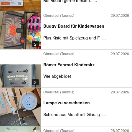
Bei Bedarf gerne melden.
...
Oberursel (Taunus)
29.07.2026
Buggy Board für Kinderwagen
Plus Kiste mit Spielzeug und F
...
2
Oberursel (Taunus)
29.07.2026
Römer Fahrrad Kindersitz
Wie abgebildet
2
Oberursel (Taunus)
29.07.2026
Lampe zu verschenken
Schiene aus Metall mit Glas. g
...
Oberursel (Taunus)
28.07.2026