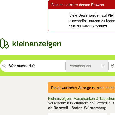
Bitte aktualisiere deinen Browser
Viele Deals wurden auf Klei
einwandfrei nutzen zu könne
falls du macOS benutzt.
Verschenken
Suchbegriff eingeben. Eingabetaste drücken um zu suchen, oder Vorsc
PLZ
Die gewünschte Anzeige ist nicht mehr 
Kleinanzeigen
Verschenken & Tausche
Verschenken in Zimmern ob Rottweil
1
ob Rottweil - Baden-Württemberg