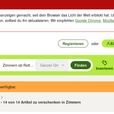
nanzeigen gemacht, seit dein Browser das Licht der Welt erblickt hat. U
n, solltest du ihn aktualisieren. Wir empfehlen
Google Chrome
,
Mozilla
Registrieren
oder
E
Ganzer Ort
Finden
hläge mit den Pfeiltasten nach oben/unten durchsuchen und mit Einga
 oder Ort eingeben. Eingabetaste drücken um zu suchen, oder Vorschl
Inserieren
Suche im Umkreis des gewählten Orts oder PLZ
verfügbar.
n
 - 14 von 14 Artikel zu verschenken in Zimmern