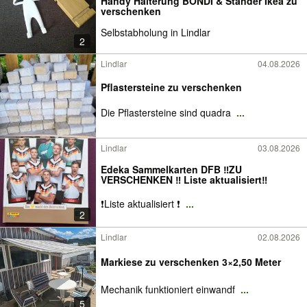
Handy Halterung BONDI & Ständer Ikea zu
verschenken
Selbstabholung in Lindlar
2
Lindlar
04.08.2026
Pflastersteine zu verschenken
Die Pflastersteine sind quadra
...
Lindlar
03.08.2026
Edeka Sammelkarten DFB ‼️ZU
VERSCHENKEN ‼️ Liste aktualisiert‼️
❗️Liste aktualisiert ❗️
...
2
Lindlar
02.08.2026
Markiese zu verschenken 3×2,50 Meter
Mechanik funktioniert einwandf
...
5