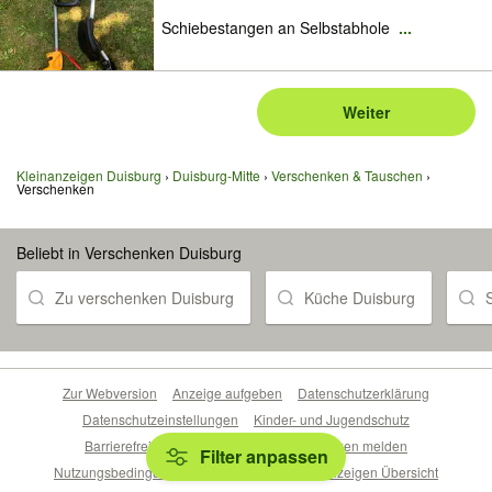
Schiebestangen an Selbstabhole
...
Weiter
Kleinanzeigen Duisburg
Duisburg-Mitte
Verschenken & Tauschen
Verschenken
Beliebt in Verschenken Duisburg
Zu verschenken Duisburg
Küche Duisburg
Zur Webversion
Anzeige aufgeben
Datenschutzerklärung
Datenschutzeinstellungen
Kinder- und Jugendschutz
Barrierefreiheitserklärung
Sicherheitslücken melden
Filter anpassen
Nutzungsbedingungen
Beliebte Suchen
Anzeigen Übersicht