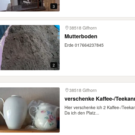
3
38518 Gifhorn
Mutterboden
Erde 017664237845
2
38518 Gifhorn
verschenke Kaffee-/Teekan
Hier verschenke ich 2 Kaffee-/Teekan
Da ich den Platz...