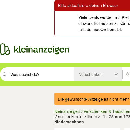
Bitte aktualisiere deinen Browser
Viele Deals wurden auf Klei
einwandfrei nutzen zu könne
falls du macOS benutzt.
Verschenken
Suchbegriff eingeben. Eingabetaste drücken um zu suchen, oder Vorsc
PLZ
Die gewünschte Anzeige ist nicht mehr 
Kleinanzeigen
Verschenken & Tausche
Verschenken in Gifhorn
1 - 25 von 17
Niedersachsen