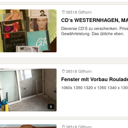
38518 Gifhorn
CD‘s WESTERNHAGEN, MA
Dieverse CD‘S zu verschenken. Priva
Gewährleistung. Das übliche eben.
38518 Gifhorn
Fenster mit Vorbau Roulad
1060x 1350 1320 x 1350 1340 x 130
6
38518 Gifhorn