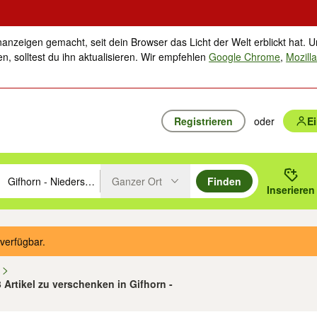
nanzeigen gemacht, seit dein Browser das Licht der Welt erblickt hat. U
n, solltest du ihn aktualisieren. Wir empfehlen
Google Chrome
,
Mozilla
Registrieren
oder
E
Ganzer Ort
Finden
hläge mit den Pfeiltasten nach oben/unten durchsuchen und mit Einga
 oder Ort eingeben. Eingabetaste drücken um zu suchen, oder Vorschl
Inserieren
Suche im Umkreis des gewählten Orts oder PLZ
verfügbar.
n
3 Artikel zu verschenken in Gifhorn -