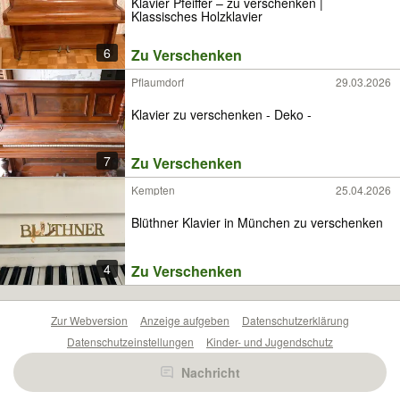
Klavier Pfeiffer – zu verschenken |
Klassisches Holzklavier
6
Zu Verschenken
Pflaumdorf
29.03.2026
Klavier zu verschenken - Deko -
7
Zu Verschenken
Kempten
25.04.2026
Blüthner Klavier in München zu verschenken
4
Zu Verschenken
Zur Webversion
Anzeige aufgeben
Datenschutzerklärung
Datenschutzeinstellungen
Kinder- und Jugendschutz
Barrierefreiheitserklärung
Sicherheitslücken melden
Nachricht
Nutzungsbedingungen
Beliebte Suchen
Anzeigen Übersicht