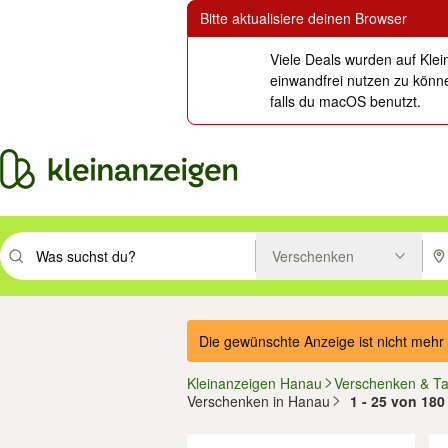
Bitte aktualisiere deinen Browser
Viele Deals wurden auf Klei
einwandfrei nutzen zu könne
falls du macOS benutzt.
Verschenken
Suchbegriff eingeben. Eingabetaste drücken um zu suchen, oder Vorsc
PLZ
Die gewünschte Anzeige ist nicht mehr 
Kleinanzeigen Hanau
Verschenken & T
Verschenken in Hanau
1 - 25 von 180
Filter