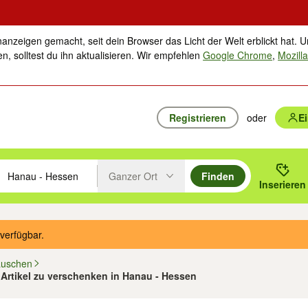
nanzeigen gemacht, seit dein Browser das Licht der Welt erblickt hat. U
n, solltest du ihn aktualisieren. Wir empfehlen
Google Chrome
,
Mozilla
Registrieren
oder
E
Ganzer Ort
Finden
hläge mit den Pfeiltasten nach oben/unten durchsuchen und mit Einga
 oder Ort eingeben. Eingabetaste drücken um zu suchen, oder Vorschl
Inserieren
Suche im Umkreis des gewählten Orts oder PLZ
verfügbar.
auschen
 Artikel zu verschenken in Hanau - Hessen