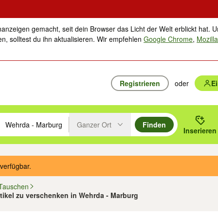
nanzeigen gemacht, seit dein Browser das Licht der Welt erblickt hat. U
n, solltest du ihn aktualisieren. Wir empfehlen
Google Chrome
,
Mozilla
Registrieren
oder
E
Ganzer Ort
Finden
hläge mit den Pfeiltasten nach oben/unten durchsuchen und mit Einga
 oder Ort eingeben. Eingabetaste drücken um zu suchen, oder Vorschl
Inserieren
Suche im Umkreis des gewählten Orts oder PLZ
verfügbar.
 Tauschen
Artikel zu verschenken in Wehrda - Marburg