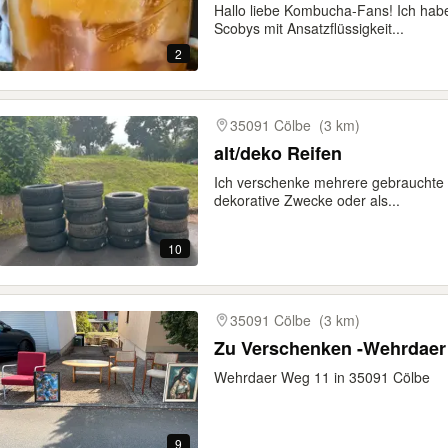
Hallo liebe Kombucha-Fans! Ich hab
Scobys mit Ansatzflüssigkeit...
2
35091 Cölbe
(3 km)
alt/deko Reifen
Ich verschenke mehrere gebrauchte R
dekorative Zwecke oder als...
10
35091 Cölbe
(3 km)
Zu Verschenken -Wehrdaer
Wehrdaer Weg 11 in 35091 Cölbe
9