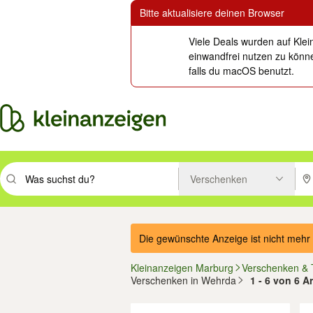
Bitte aktualisiere deinen Browser
Viele Deals wurden auf Klei
einwandfrei nutzen zu könne
falls du macOS benutzt.
Verschenken
Suchbegriff eingeben. Eingabetaste drücken um zu suchen, oder Vorsc
PLZ
Die gewünschte Anzeige ist nicht mehr 
Kleinanzeigen Marburg
Verschenken &
Verschenken in Wehrda
1 - 6 von 6 
Filter