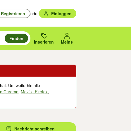
Registrieren
oder
Einloggen
Finden
en durchsuchen und mit Eingabetaste auswählen.
n um zu suchen, oder Vorschläge mit den Pfeiltasten nach oben/unten
des gewählten Orts oder PLZ.
Inserieren
Meins
hat. Um weiterhin alle
le Chrome
,
Mozilla Firefox
,
Nachricht schreiben