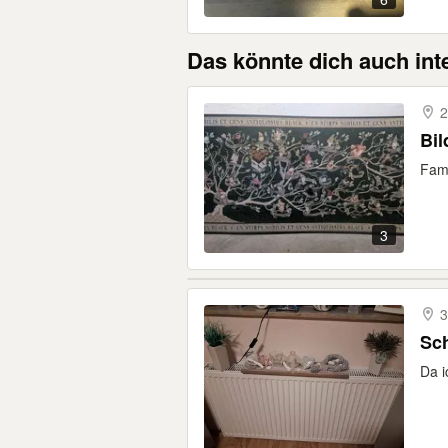
Das könnte dich auch int
2
Bil
Fami
3
3
Sc
Da i