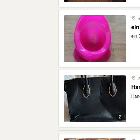
5
ein
ein 
2
Ha
Hand
2