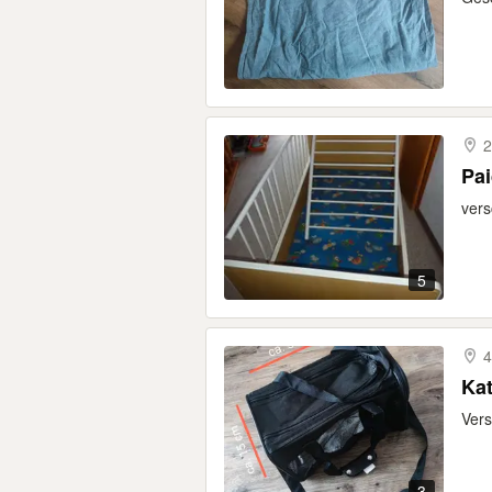
2
Pai
vers
5
4
Kat
Vers
3