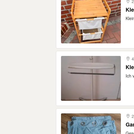
2
Kl
Klei
4
Ich 
2
Ga
Ges