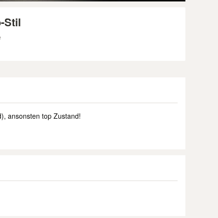
Stil
e
d), ansonsten top Zustand!