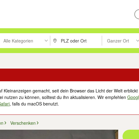
Alle Kategorien
Ganzer Ort
ken um zu suchen, oder Vorschläge mit den Pfeiltasten nach oben/unt
PLZ oder Ort eingeben. Eingabetaste drücke
Suche im Umkreis 
f Kleinanzeigen gemacht, seit dein Browser das Licht der Welt erblickt 
i nutzen zu können, solltest du ihn aktualisieren. Wir empfehlen
Goog
Safari
, falls du macOS benutzt.
en
Verschenken