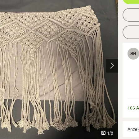
SH
106 A
Anzei
1
/8