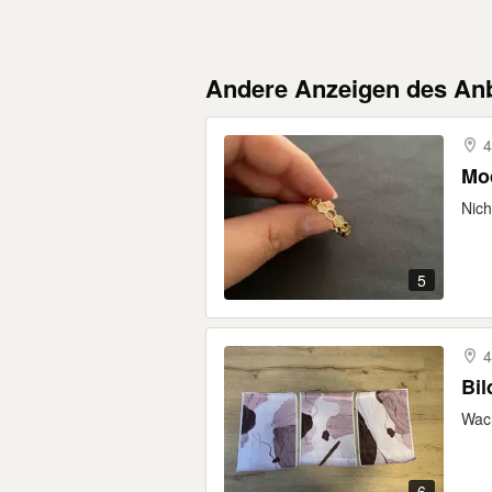
Andere Anzeigen des Anb
4
Mo
Nich
5
4
Bil
Wach
6