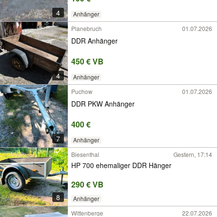
4
Anhänger
Planebruch
01.07.2026
DDR Anhänger
450 € VB
4
Anhänger
Puchow
01.07.2026
DDR PKW Anhänger
400 €
7
Anhänger
Biesenthal
Gestern, 17:14
HP 700 ehemaliger DDR Hänger
290 € VB
8
Anhänger
Wittenberge
22.07.2026