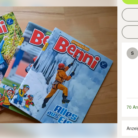
S
70 An
Anzei