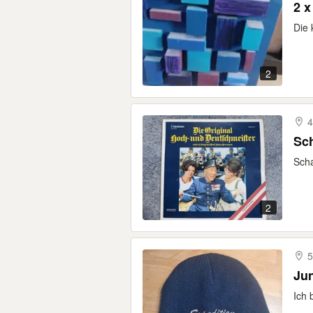
2 x
Die 
2
4
Sch
Scha
2
5
Ju
Ich 