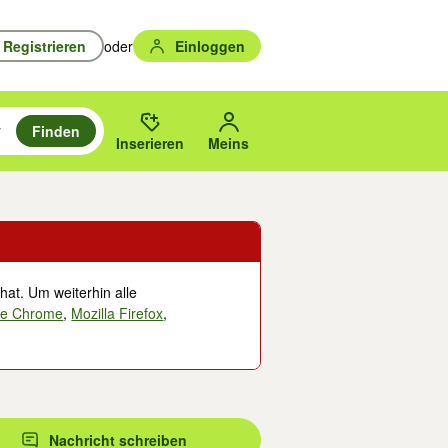
Registrieren
oder
Einloggen
Finden
en durchsuchen und mit Eingabetaste auswählen.
n um zu suchen, oder Vorschläge mit den Pfeiltasten nach oben/unten
des gewählten Orts oder PLZ.
Inserieren
Meins
hat. Um weiterhin alle
le Chrome
,
Mozilla Firefox
,
Nachricht schreiben