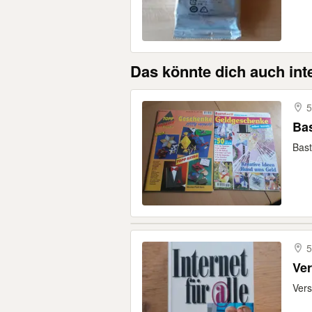
Das könnte dich auch int
5
Bas
Bast
5
Ver
Vers