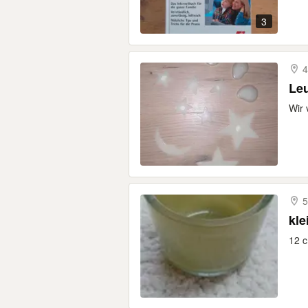
3
4
Le
Wir 
5
kle
12 c