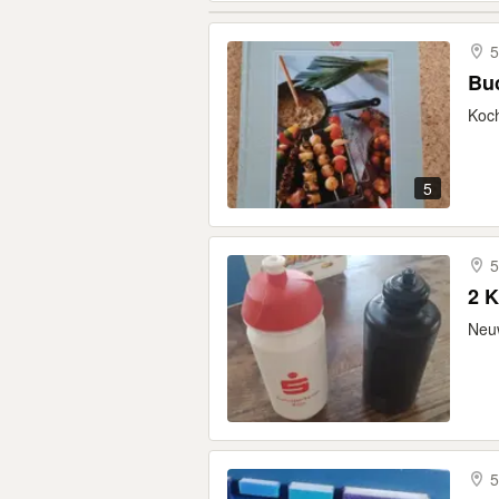
Buc
Koch
5
5
2 K
Neuw
5