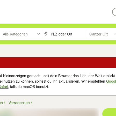
Alle Kategorien
Ganzer Ort
ken um zu suchen, oder Vorschläge mit den Pfeiltasten nach oben/unt
PLZ oder Ort eingeben. Eingabetaste drücke
Suche im Umkreis 
f Kleinanzeigen gemacht, seit dein Browser das Licht der Welt erblickt 
i nutzen zu können, solltest du ihn aktualisieren. Wir empfehlen
Goog
Safari
, falls du macOS benutzt.
en
Verschenken