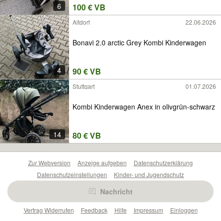
6
100 € VB
Altdorf
22.06.2026
Bonavi 2.0 arctic Grey Kombi Kinderwagen
4
90 € VB
Stuttgart
01.07.2026
Kombi Kinderwagen Anex in olivgrün-schwarz
14
80 € VB
Zur Webversion
Anzeige aufgeben
Datenschutzerklärung
Datenschutzeinstellungen
Kinder- und Jugendschutz
Barrierefreiheitserklärung
Sicherheitslücken melden
Nachricht
Nutzungsbedingungen
Beliebte Suchen
Anzeigen Übersicht
Vertrag Widerrufen
Feedback
Hilfe
Impressum
Einloggen