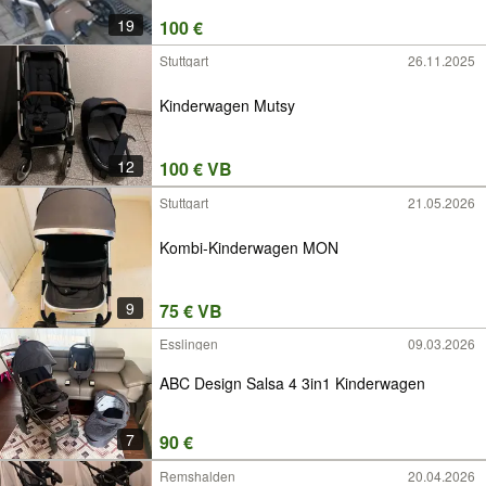
19
100 €
Stuttgart
26.11.2025
Kinderwagen Mutsy
12
100 € VB
Stuttgart
21.05.2026
Kombi-Kinderwagen MON
9
75 € VB
Esslingen
09.03.2026
ABC Design Salsa 4 3in1 Kinderwagen
7
90 €
Remshalden
20.04.2026