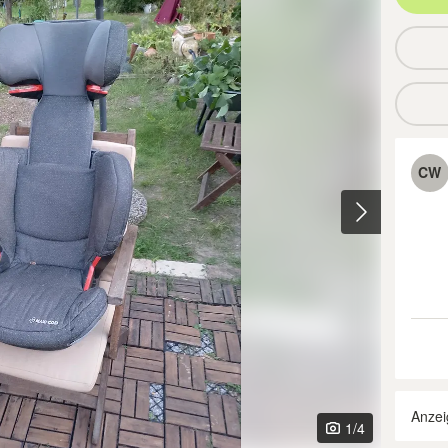
CW
Anzei
1
/4