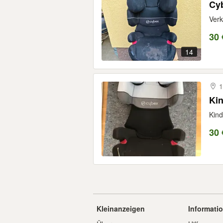
Cyb
Verk
30 
14
1
Kin
Kind
30 
Kleinanzeigen
Informati