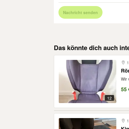
Nachricht senden
Das könnte dich auch int
1
Röm
Wir 
55 
12
1
Kin