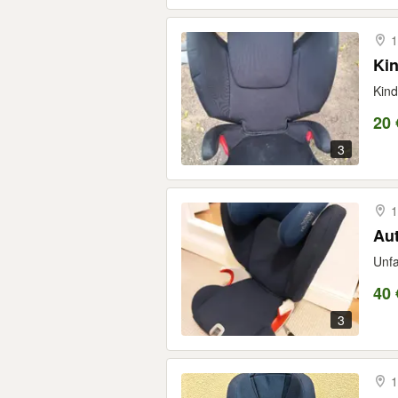
1
Kin
Kind
20 
3
1
Aut
Unfa
40 
3
1