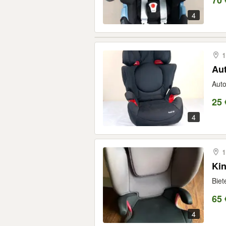
70 
4
1
Au
Auto
25 
4
1
Kin
Biet
65 
4