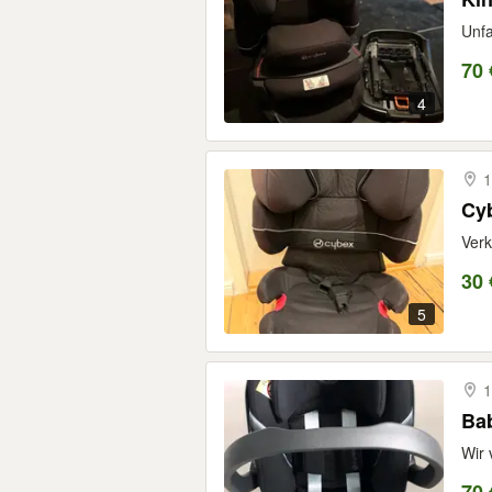
Unfal
70 
4
1
Cyb
Verk
30 
5
1
Bab
Wir 