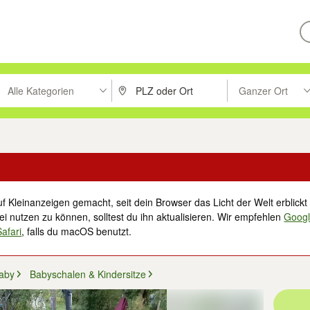
Alle Kategorien
Ganzer Ort
ken um zu suchen, oder Vorschläge mit den Pfeiltasten nach oben/unt
PLZ oder Ort eingeben. Eingabetaste drücke
Suche im Umkreis 
f Kleinanzeigen gemacht, seit dein Browser das Licht der Welt erblickt 
i nutzen zu können, solltest du ihn aktualisieren. Wir empfehlen
Goog
Safari
, falls du macOS benutzt.
Baby
Babyschalen & Kindersitze