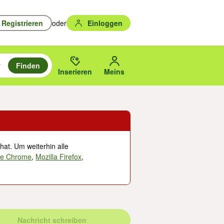
Registrieren
oder
Einloggen
Finden
en durchsuchen und mit Eingabetaste auswählen.
n um zu suchen, oder Vorschläge mit den Pfeiltasten nach oben/unten
des gewählten Orts oder PLZ.
Inserieren
Meins
hat. Um weiterhin alle
le Chrome
,
Mozilla Firefox
,
Nachricht schreiben