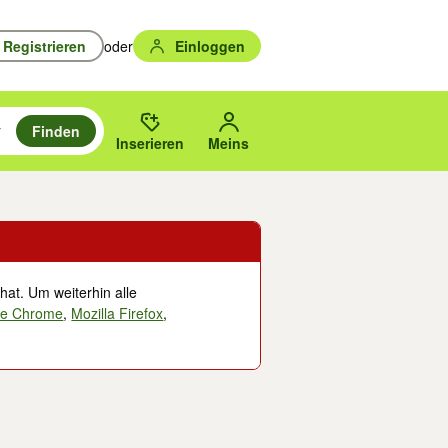
Registrieren
oder
Einloggen
Finden
en durchsuchen und mit Eingabetaste auswählen.
n um zu suchen, oder Vorschläge mit den Pfeiltasten nach oben/unten
des gewählten Orts oder PLZ.
Inserieren
Meins
hat. Um weiterhin alle
le Chrome
,
Mozilla Firefox
,