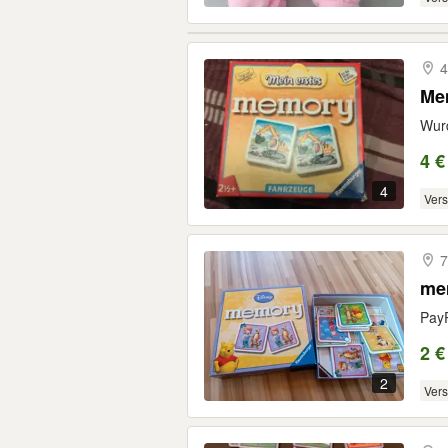
4
Me
Wurd
4 €
4
Ver
7
me
PayP
2 €
2
Ver