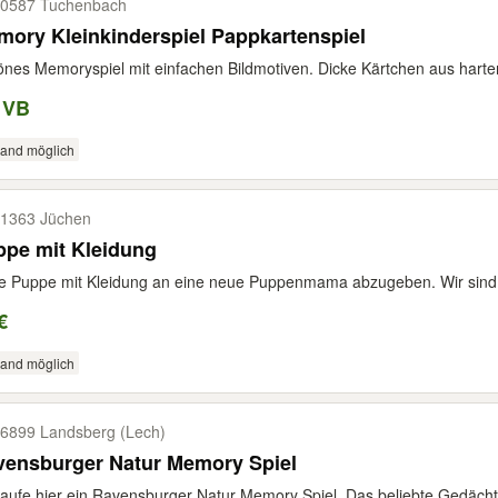
0587 Tuchenbach
ory Kleinkinderspiel Pappkartenspiel
nes Memoryspiel mit einfachen Bildmotiven. Dicke Kärtchen aus harte
 VB
sand möglich
1363 Jüchen
ppe mit Kleidung
 Puppe mit Kleidung an eine neue Puppenmama abzugeben. Wir sind ein
€
sand möglich
6899 Landsberg (Lech)
vensburger Natur Memory Spiel
aufe hier ein Ravensburger Natur Memory Spiel. Das beliebte Gedächtniss