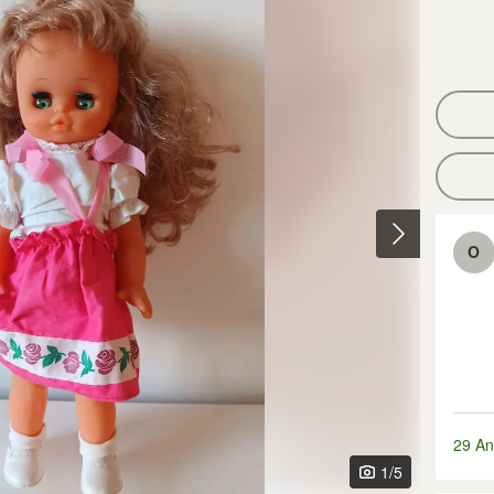
O
29 An
1
/5