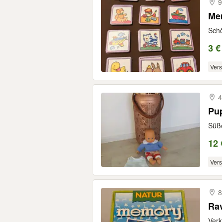
9
Mem
Schö
3 €
Ver
4
Pu
Süße
12 
Ver
8
Ra
Verk