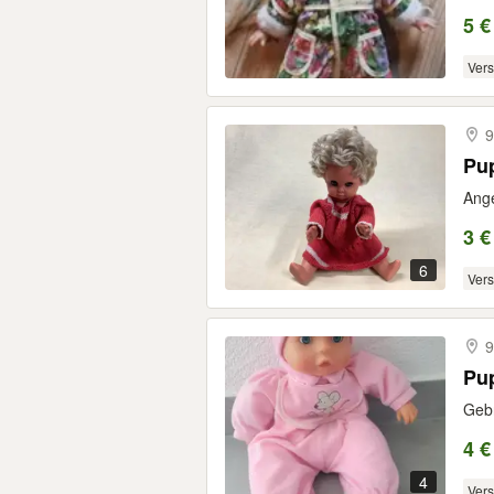
5 €
Ver
9
Ange
3 €
6
Ver
9
Pu
Gebr
4 €
4
Ver