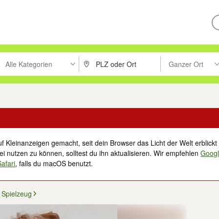
Alle Kategorien
Ganzer Ort
ken um zu suchen, oder Vorschläge mit den Pfeiltasten nach oben/unt
PLZ oder Ort eingeben. Eingabetaste drücke
Suche im Umkreis 
f Kleinanzeigen gemacht, seit dein Browser das Licht der Welt erblickt 
i nutzen zu können, solltest du ihn aktualisieren. Wir empfehlen
Goog
Safari
, falls du macOS benutzt.
Spielzeug