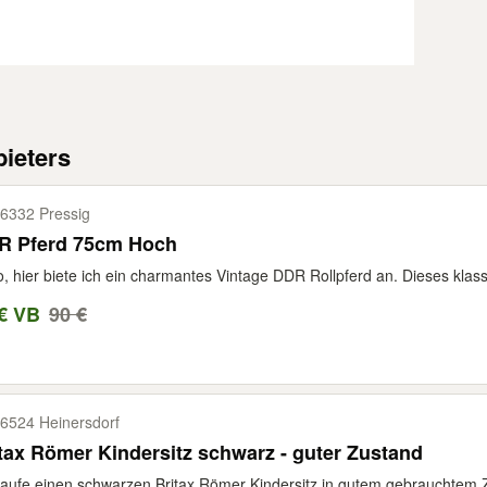
ieters
6332 Pressig
R Pferd 75cm Hoch
o, hier biete ich ein charmantes Vintage DDR Rollpferd an. Dieses klass
€ VB
90 €
6524 Heinersdorf
tax Römer Kindersitz schwarz - guter Zustand
aufe einen schwarzen Britax Römer Kindersitz in gutem gebrauchtem Z