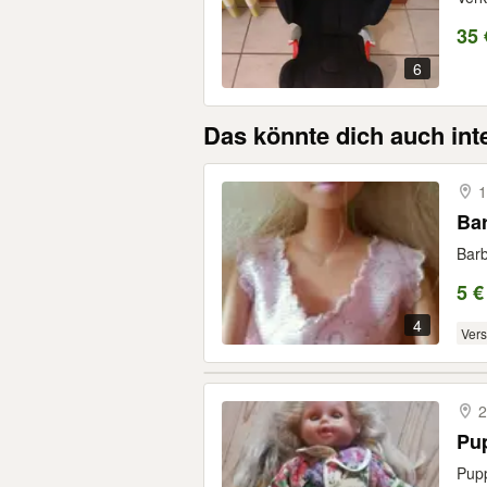
35 
6
Das könnte dich auch int
1
Ba
Bar
5 €
4
Ver
2
Pu
Pupp