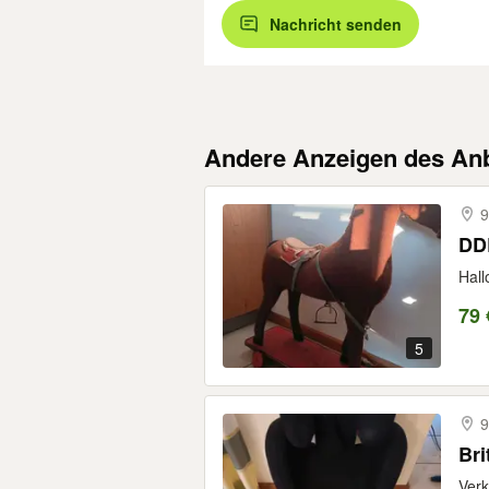
Nachricht senden
Andere Anzeigen des Anb
9
DD
Hall
79 
5
9
Bri
Verk