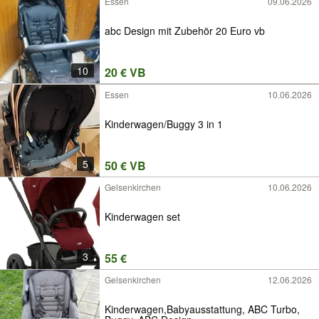
Essen
09.06.2026
abc Design mit Zubehör 20 Euro vb
10
20 € VB
Essen
10.06.2026
Kinderwagen/Buggy 3 in 1
5
50 € VB
Gelsenkirchen
10.06.2026
Kinderwagen set
3
55 €
Gelsenkirchen
12.06.2026
Kinderwagen,Babyausstattung, ABC Turbo,