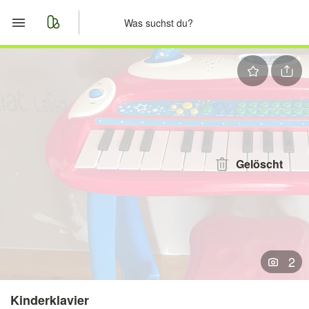
Start
Merkliste
Nachrichten
Anzeige aufgeben
Gelöscht
2
Kinderklavier