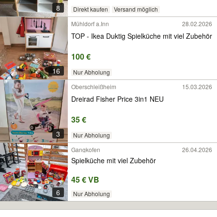
8
Direkt kaufen
Versand möglich
Mühldorf a.Inn
28.02.2026
TOP - Ikea Duktig Spielküche mit viel Zubehör
100 €
16
Nur Abholung
Oberschleißheim
15.03.2026
Dreirad Fisher Price 3in1 NEU
35 €
3
Nur Abholung
Gangkofen
26.04.2026
Spielküche mit viel Zubehör
45 € VB
6
Nur Abholung