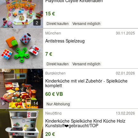
Playmobil Citylife Kinderladen
15 €
2
Direkt kaufen
Versand möglich
München
30.11.2025
Antistress Spielzeug
7 €
Direkt kaufen
Versand möglich
Burgkirchen
02.01.2026
Kinderküche mit viel Zubehör - Spielküche
komplett
60 € VB
14
Nur Abholung
Neuötting
13.02.2026
Kinderküche Spielküche Kind Küche Holz
Kunststoff❤️gebraucht/TOP
20 €