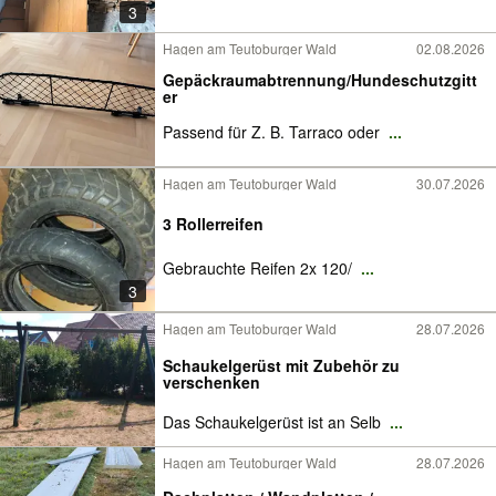
3
Hagen am Teutoburger Wald
02.08.2026
Gepäckraumabtrennung/Hundeschutzgitt
er
Passend für Z. B. Tarraco oder
...
Hagen am Teutoburger Wald
30.07.2026
3 Rollerreifen
Gebrauchte Reifen 2x 120/
...
3
Hagen am Teutoburger Wald
28.07.2026
Schaukelgerüst mit Zubehör zu
verschenken
Das Schaukelgerüst ist an Selb
...
Hagen am Teutoburger Wald
28.07.2026