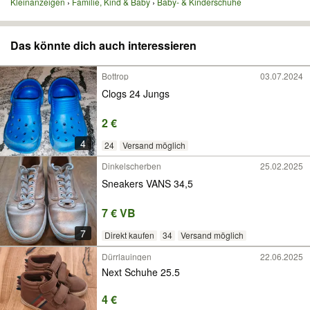
Kleinanzeigen
Familie, Kind & Baby
Baby- & Kinderschuhe
Das könnte dich auch interessieren
Bottrop
03.07.2024
Clogs 24 Jungs
2 €
4
24
Versand möglich
Dinkelscherben
25.02.2025
Sneakers VANS 34,5
7 € VB
7
Direkt kaufen
34
Versand möglich
Dürrlauingen
22.06.2025
Next Schuhe 25.5
4 €