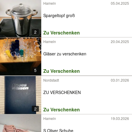
Hameln
05.04.2025
Spargeltopf groß
2
Zu Verschenken
Hameln
20.04.2025
Gläser zu verschenken
5
Zu Verschenken
Nordstadt
03.01.2026
ZU VERSCHENKEN
2
Zu Verschenken
Hameln
19.03.2026
S Oliver Schuhe