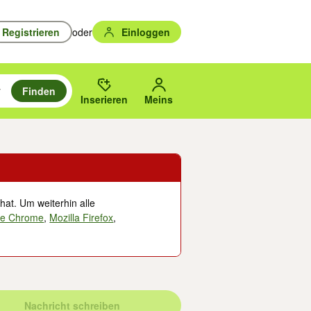
Registrieren
oder
Einloggen
Finden
en durchsuchen und mit Eingabetaste auswählen.
n um zu suchen, oder Vorschläge mit den Pfeiltasten nach oben/unten
des gewählten Orts oder PLZ.
Inserieren
Meins
hat. Um weiterhin alle
le Chrome
,
Mozilla Firefox
,
Nachricht schreiben