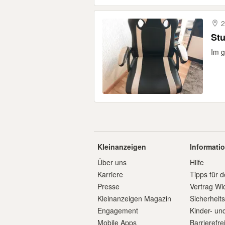
2
Stu
Im g
Kleinanzeigen
Informati
Über uns
Hilfe
Karriere
Tipps für d
Presse
Vertrag Wi
Kleinanzeigen Magazin
Sicherheit
Engagement
Kinder- un
Mobile Apps
Barrierefre