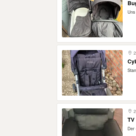
Bu
Uns 
2
Cy
Stan
2
TV
Der 