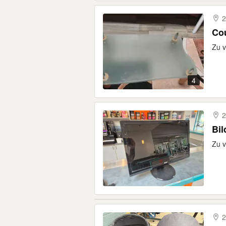
2
Co
Zu v
4
2
Bil
Zu v
2