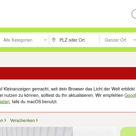
Alle Kategorien
Ganzer Ort
ken um zu suchen, oder Vorschläge mit den Pfeiltasten nach oben/unt
PLZ oder Ort eingeben. Eingabetaste drücke
Suche im Umkreis 
f Kleinanzeigen gemacht, seit dein Browser das Licht der Welt erblickt 
i nutzen zu können, solltest du ihn aktualisieren. Wir empfehlen
Goog
Safari
, falls du macOS benutzt.
en
Verschenken