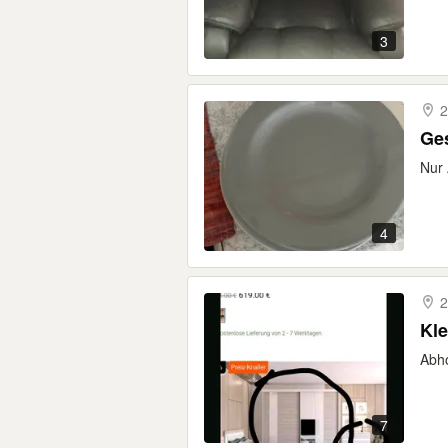
3
2
Ges
Nur
4
2
Kle
Abho
7