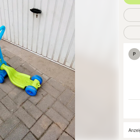
P
Anzei