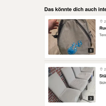
Das könnte dich auch int
2
Ru
Tenn
5
2
St
Stü
3