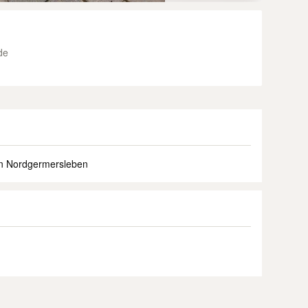
de
in Nordgermersleben