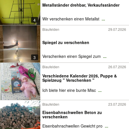
Metallständer drehbar, Verkaufsständer
Wir verschenken einen Metallst
...
4
Blaufelden
29.07.2026
Spiegel zu verschenken
Verschenken einen Spiegel zum
...
3
Blaufelden
26.07.2026
Verschiedene Kalender 2026, Puppe &
Spielzeug " Verschenken "
Ich biete hier eine bunte Misc
...
Blaufelden
23.07.2026
Eisenbahnschwellen Beton zu
verschenken
Eisenbahnschwellen Gewicht pro
...