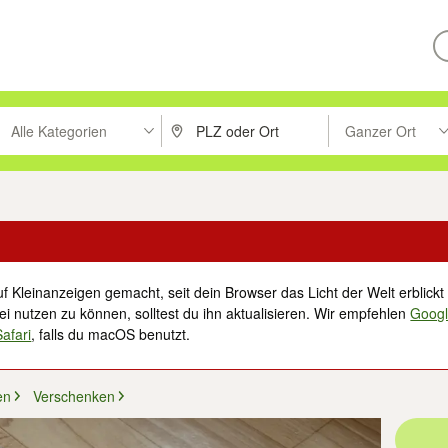
Alle Kategorien
Ganzer Ort
ken um zu suchen, oder Vorschläge mit den Pfeiltasten nach oben/unt
PLZ oder Ort eingeben. Eingabetaste drücke
Suche im Umkreis 
f Kleinanzeigen gemacht, seit dein Browser das Licht der Welt erblickt 
i nutzen zu können, solltest du ihn aktualisieren. Wir empfehlen
Goog
Safari
, falls du macOS benutzt.
en
Verschenken