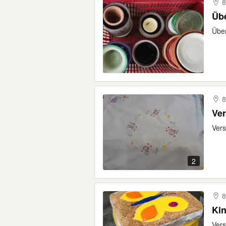
8
Übe
Über
8
Ver
Vers
2
8
Kin
Vers