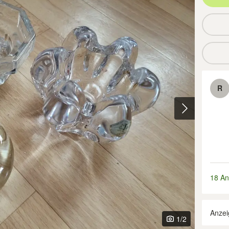
R
18 An
Anzei
1
/2