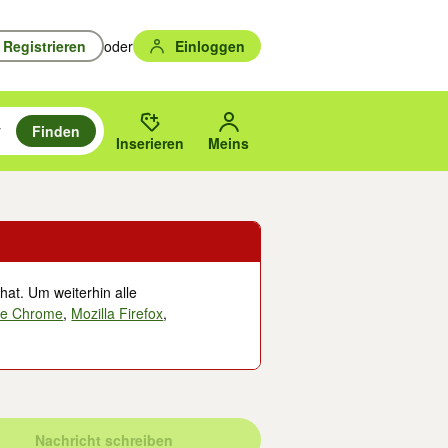
Registrieren
oder
Einloggen
Finden
en durchsuchen und mit Eingabetaste auswählen.
n um zu suchen, oder Vorschläge mit den Pfeiltasten nach oben/unten
des gewählten Orts oder PLZ.
Inserieren
Meins
hat. Um weiterhin alle
le Chrome
,
Mozilla Firefox
,
Nachricht schreiben