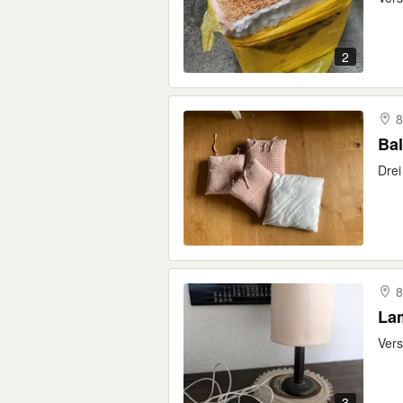
2
8
Ba
Drei
8
La
Ver
3