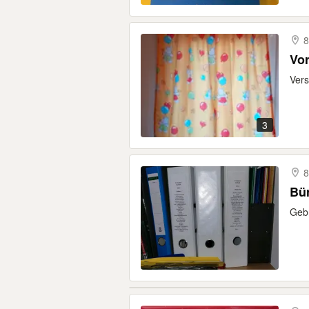
8
Vo
Vers
3
8
Bür
Gebr