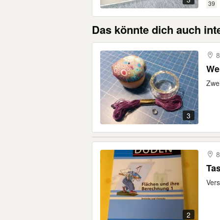
39
Das könnte dich auch int
8
Wei
Zwei
3
8
Ta
Vers
2