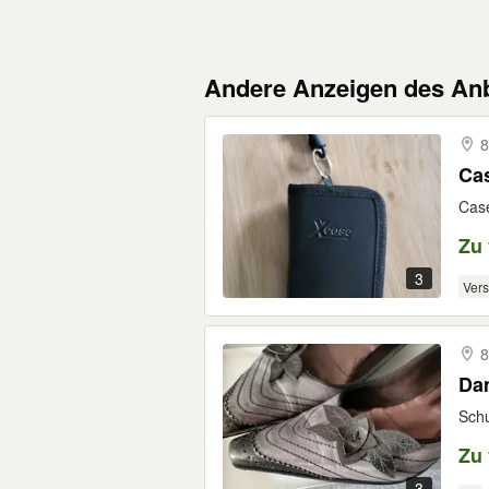
Andere Anzeigen des Anb
8
Cas
Case
Zu
3
Ver
8
Da
Schu
Zu
3