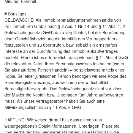
Minuten Fahrzeit.
# Sonstiges
GELDWÄSCHE: Als Immobilienmaklerunternehmen ist die von
Poll Immobilien GmbH nach § 2 Abs. 1 Nr. 14 und § 11 Abs. 1, 2
Geldwäschegesetz (GwG) dazu verpflichtet, bei der Begründung
einer Geschäftsbeziehung die Identität des Vertragspartners
festzustellen und zu überprüfen, bzw. sobald ein ernsthaftes
Interesse an der Durchführung des Immobilienkaufvertrages
besteht. Hierzu ist es erforderlich, dass wir nach § 11 Abs. 4 GwG
die relevanten Daten Ihres Personalausweises festhalten (wenn
Sie als natürliche Person handeln) – beispielsweise mittels einer
Kopie. Bei einer juristischen Person benötigen wir eine Kopie des
Handelsregisterauszugs, aus welchem der wirtschaftlich
Berechtigte hervorgeht. Das Geldwäschegesetz sieht vor, dass
der Makler die Kopien bzw. Unterlagen fünf Jahre aufbewahren
muss. Als unser Vertragspartner haben Sie auch eine
Mitwirkungspflicht nach § 11 Abs. 6 GwG.
HAFTUNG: Wir weisen darauf hin, dass die von uns
weitergegebenen Objektinformationen, Unterlagen, Pläne etc.
vom Verkäufer bzw. Vermieter stammen. Eine Haftung für die