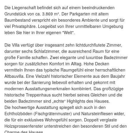
Die Liegenschaft befindet sich auf einem beeindruckenden
Grundstück von ca. 3.869 m². Der Parkgarten mit altem
Baumbestand verspricht ein besonderes Ambiente und sorgt für
viel Privatsphäre. Losgelöst von Ihrer unmittelbaren Umgebung
leben Sie hier in Ihrer eigenen "Welt".
Die Villa verfügt über insgesamt zehn lichtdurchflutete Zimmer,
darunter sechs Schlafzimmer, die ausreichend Raum für eine
große Familie schaffen. Zwei elegante und luxuriöse Badezimmer
sorgen für zusätzlichen Komfort im Alltag. Hohe Decken
vermitteln Ihnen das typische Raumgefühl einer herrschaftlichen
Altbauvilla. Eine Vielzahl historischer Elemente aus dem Baujahr
wurde bei der Sanierung liebevoll erhalten und gekonnt mit
modernen Ausstattungsmerkmalen kombiniert. Das großzügige
historische Treppenhaus sucht hierbei seines Gleichen und die
beiden Badezimmer sind „echte“ Highlights des Hauses.
Die hochwertige Ausstattung spiegelt sich auch in den
Echtholzböden (Fischgrätenmuster) und Natursteinfliesen wider,
die für ein exklusives Wohngefühl sorgen. Doppelt verglaste
Holzsprossenfenster unterstreichen den besonderen Stil und den
Charme des Hauses.