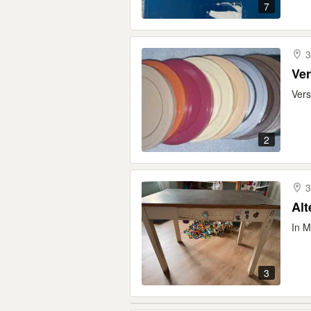
7
3
Ve
Vers
2
3
Alt
In M
3