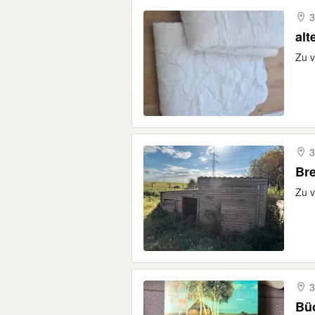
3
alt
Zu v
3
Bre
Zu v
3
Büc