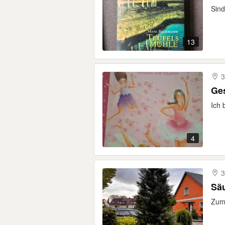
Sind
13
3
Ge
Ich 
4
3
Säu
Zum 