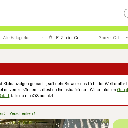
Alle Kategorien
Ganzer Ort
ken um zu suchen, oder Vorschläge mit den Pfeiltasten nach oben/unt
PLZ oder Ort eingeben. Eingabetaste drücke
Suche im Umkreis 
f Kleinanzeigen gemacht, seit dein Browser das Licht der Welt erblickt 
i nutzen zu können, solltest du ihn aktualisieren. Wir empfehlen
Goog
Safari
, falls du macOS benutzt.
en
Verschenken