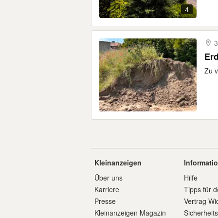
4
3
Erd
Zu v
Kleinanzeigen
Informati
Über uns
Hilfe
Karriere
Tipps für d
Presse
Vertrag Wi
Kleinanzeigen Magazin
Sicherheit