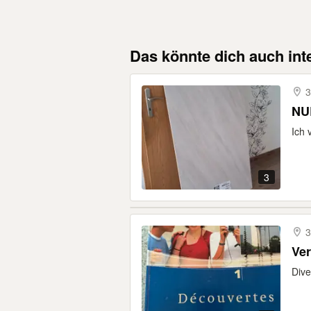
Das könnte dich auch int
3
NUR
Ich 
3
3
Ve
Dive