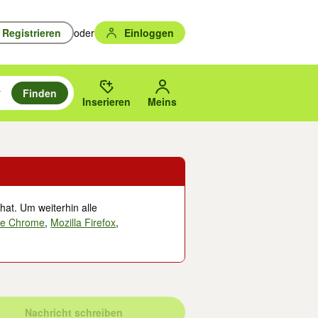
Registrieren
oder
Einloggen
Finden
en durchsuchen und mit Eingabetaste auswählen.
n um zu suchen, oder Vorschläge mit den Pfeiltasten nach oben/unten
des gewählten Orts oder PLZ.
Inserieren
Meins
hat. Um weiterhin alle
le Chrome
,
Mozilla Firefox
,
Nachricht schreiben