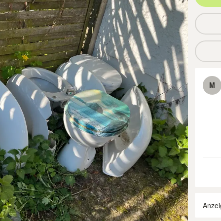
M
Anzei