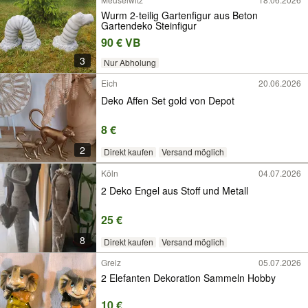
Wurm 2-teilig Gartenfigur aus Beton
Gartendeko Steinfigur
90 € VB
3
Nur Abholung
Eich
20.06.2026
Deko Affen Set gold von Depot
8 €
2
Direkt kaufen
Versand möglich
Köln
04.07.2026
2 Deko Engel aus Stoff und Metall
25 €
8
Direkt kaufen
Versand möglich
Greiz
05.07.2026
2 Elefanten Dekoration Sammeln Hobby
10 €