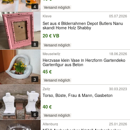
4
Versand möglich
Kleve
05.07.2026
Set aus 4 Bilderrahmen Depot Butlers Nanu
skandi Home Holz Shabby
20 € VB
8
Versand möglich
Meuselwitz
18.06.2026
Herzvase klein Vase in Herzform Gartendeko
Gartenfigur aus Beton
45 €
3
Versand möglich
Zeitz
30.03.2023
Torso, Büste, Frau & Mann, Gasbeton
40 €
6
Versand möglich
Altenburg
25.01.2026