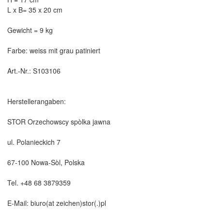
L x B= 35 x 20 cm
Gewicht = 9 kg
Farbe: weiss mit grau patiniert
Art.-Nr.: S103106
Herstellerangaben:
STOR Orzechowscy spòlka jawna
ul. Polanieckich 7
67-100 Nowa-Sòl, Polska
Tel. +48 68 3879359
E-Mail: biuro(at zeichen)stor(.)pl