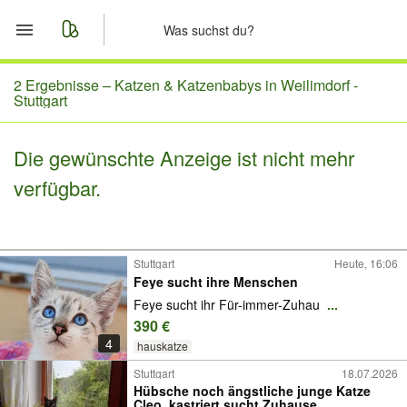
Start
2 Ergebnisse –
Katzen & Katzenbabys in Weilimdorf -
Stuttgart
Merkliste
Die gewünschte Anzeige ist nicht mehr
Nachrichten
verfügbar.
Anzeige aufgeben
Stuttgart
Heute, 16:06
Feye sucht ihre Menschen
Feye sucht ihr Für-immer-Zuhau
...
390 €
4
hauskatze
Stuttgart
18.07.2026
Hübsche noch ängstliche junge Katze
Cleo, kastriert,sucht Zuhause