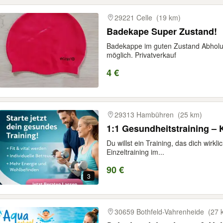
gebnisse
29221 Celle
(19 km)
Badekape Super Zustand!
Badekappe im guten Zustand Abholu
möglich. Privatverkauf
4 €
29313 Hambühren
(25 km)
1:1 Gesundheitstraining – K
Du willst ein Training, das dich wirkli
Einzeltraining im...
90 €
3
30659 Bothfeld-Vahrenheide
(27 