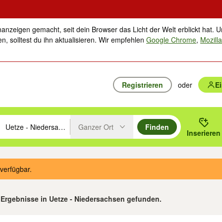
nanzeigen gemacht, seit dein Browser das Licht der Welt erblickt hat. U
n, solltest du ihn aktualisieren. Wir empfehlen
Google Chrome
,
Mozilla
Registrieren
oder
E
Ganzer Ort
Finden
hläge mit den Pfeiltasten nach oben/unten durchsuchen und mit Einga
 oder Ort eingeben. Eingabetaste drücken um zu suchen, oder Vorschl
Inserieren
Suche im Umkreis des gewählten Orts oder PLZ
verfügbar.
Ergebnisse in Uetze - Niedersachsen gefunden.