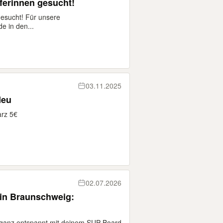
ferinnen gesucht!
esucht! Für unsere
 in den...
03.11.2025
 Neu
arz 5€
02.07.2026
 in Braunschweig:
 ganz entspannt mit deinem SUP Board