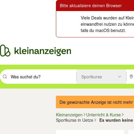
Bitte aktualisiere deinen Browser
Viele Deals wurden auf Klei
einwandfrei nutzen zu könne
falls du macOS benutzt.
Sportkurse
Suchbegriff eingeben. Eingabetaste drücken um zu suchen, oder Vorsc
PLZ
Die gewünschte Anzeige ist nicht mehr 
Kleinanzeigen
Unterricht & Kurse
Sportkurse in Uetze
Es wurden keine 
Filter