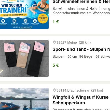
Schwimmlehrerinnen & Hel
Schwimmlehrerinnen & Helferinnen g
Kinderschwimmkurse am Wochenende
1 €
38527 Meine
(28 km)
Sport- und Tanz - Stulpen
Stulpen - 50 cm -9€ Bege - 5€ Schw
5 €
38114 Braunschweig
(29 km)
Wingfoil & Wingsurf Kurse
Schnupperkurs
Du möchtest Wingsurfen lernen und