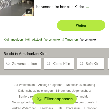
Ich verschenke hier eine Küche
...
5
Weiter
Kleinanzeigen
Köln Altstadt
Verschenken & Tauschen
Verschenken
Beliebt in Verschenken Köln
Zu verschenken
Küche Köln
Sofa Köln
Zur Webversion
Anzeige aufgeben
Datenschutzerklärung
Datenschutzeinstellungen
Kinder- und Jugendschutz
Barrierefreiheitserklärung
Sicherheitslücken melden
Filter anpassen
Nutzungsbedingungen
Beliebte Suchen
Anzeigen Übersicht
Vertrag Widerrufen
Feedback
Hilfe
Impressum
Einloggen