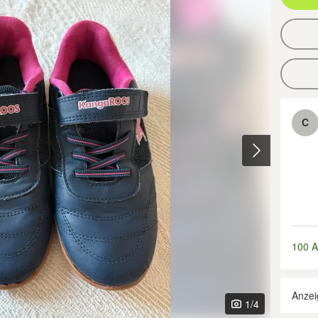
C
100 A
Anzei
1
/4