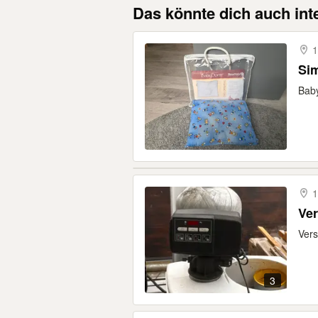
Das könnte dich auch int
1
Si
Bab
1
Ver
Vers
3