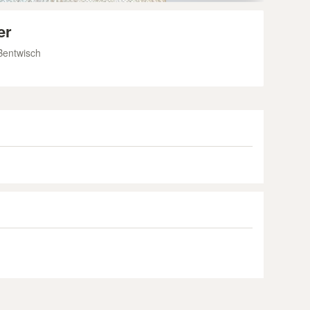
er
Bentwisch