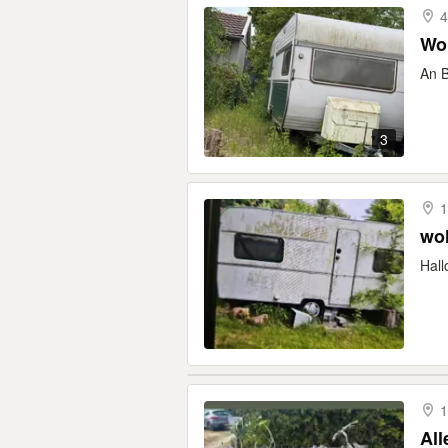
4
An B
3
1
wo
Hall
1
All