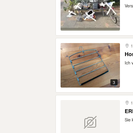
Vers
1
Ho
Ich 
3
1
ER
Sie 