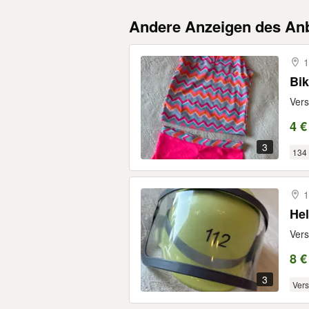
Andere Anzeigen des Anb
1
Bik
Ver
4 €
3
134
1
Hel
Ver
8 €
3
Ver