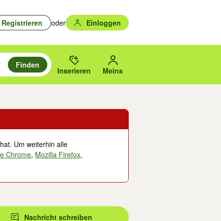
Registrieren
oder
Einloggen
Finden
en durchsuchen und mit Eingabetaste auswählen.
n um zu suchen, oder Vorschläge mit den Pfeiltasten nach oben/unten
des gewählten Orts oder PLZ.
Inserieren
Meins
hat. Um weiterhin alle
le Chrome
,
Mozilla Firefox
,
Nachricht schreiben