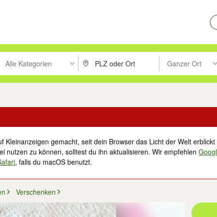
Alle Kategorien
Ganzer Ort
ken um zu suchen, oder Vorschläge mit den Pfeiltasten nach oben/unt
PLZ oder Ort eingeben. Eingabetaste drücke
Suche im Umkreis 
f Kleinanzeigen gemacht, seit dein Browser das Licht der Welt erblickt 
i nutzen zu können, solltest du ihn aktualisieren. Wir empfehlen
Goog
Safari
, falls du macOS benutzt.
en
Verschenken