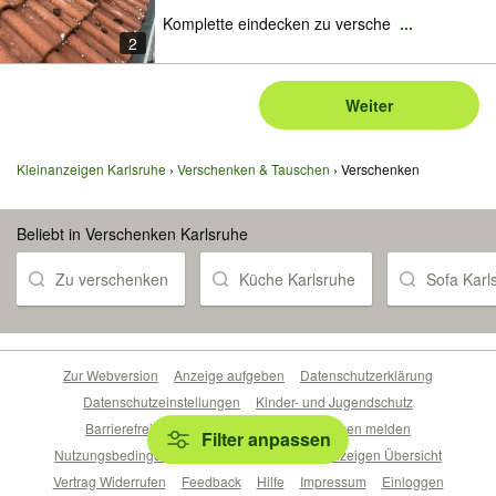
Komplette eindecken zu versche
...
2
Weiter
Kleinanzeigen Karlsruhe
Verschenken & Tauschen
Verschenken
Beliebt in Verschenken Karlsruhe
Zu verschenken
Küche Karlsruhe
Sofa Karl
Zur Webversion
Anzeige aufgeben
Datenschutzerklärung
Datenschutzeinstellungen
Kinder- und Jugendschutz
Barrierefreiheitserklärung
Sicherheitslücken melden
Filter anpassen
Nutzungsbedingungen
Beliebte Suchen
Anzeigen Übersicht
Vertrag Widerrufen
Feedback
Hilfe
Impressum
Einloggen