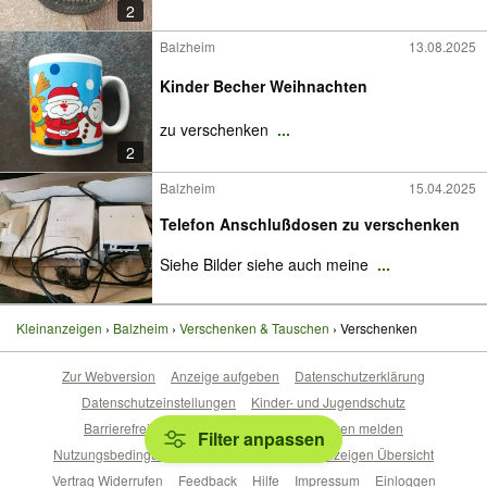
2
Balzheim
13.08.2025
Kinder Becher Weihnachten
zu verschenken
...
2
Balzheim
15.04.2025
Telefon Anschlußdosen zu verschenken
Siehe Bilder siehe auch meine
...
Kleinanzeigen
Balzheim
Verschenken & Tauschen
Verschenken
Zur Webversion
Anzeige aufgeben
Datenschutzerklärung
Datenschutzeinstellungen
Kinder- und Jugendschutz
Barrierefreiheitserklärung
Sicherheitslücken melden
Filter anpassen
Nutzungsbedingungen
Beliebte Suchen
Anzeigen Übersicht
Vertrag Widerrufen
Feedback
Hilfe
Impressum
Einloggen