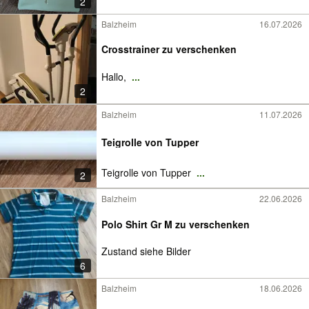
2
Balzheim
16.07.2026
Crosstrainer zu verschenken
Hallo,
...
2
Balzheim
11.07.2026
Teigrolle von Tupper
Teigrolle von Tupper
...
2
Balzheim
22.06.2026
Polo Shirt Gr M zu verschenken
Zustand siehe Bilder
6
Balzheim
18.06.2026