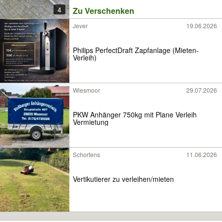
4
Zu Verschenken
Jever
19.06.2026
Philips PerfectDraft Zapfanlage (Mieten-
Verleih)
Wiesmoor
29.07.2026
PKW Anhänger 750kg mit Plane Verleih
Vermietung
Schortens
11.06.2026
Vertikutierer zu verleihen/mieten