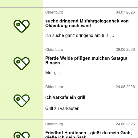
Oldenburg
04.07.2026
suche dringend Mitfahrgelegenheit von
Oldenburg nach varel
Ich suche ganz dringend am 9 J
...
Oldenburg
29.06.2026
Pferde Weide pflügen mulchen Saatgut
Binsen
Moin,
...
Oldenburg
24.06.2026
ich varkafe ein grill
Grill zu varkaufen
Oldenburg
24.06.2026
Friedhof Huntlosen - gießt du mein Grab,
gieße ich dein Grab