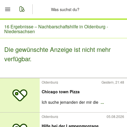
Start
16 Ergebnisse –
Nachbarschaftshilfe in Oldenburg -
Niedersachsen
Merkliste
Die gewünschte Anzeige ist nicht mehr
Nachrichten
verfügbar.
Anzeige aufgeben
Oldenburg
Gestern, 21:48
Chicago town Pizza
Ich suche jemanden der mir die
...
Oldenburg
05.08.2026
Hilfe bei der Lampenmontage