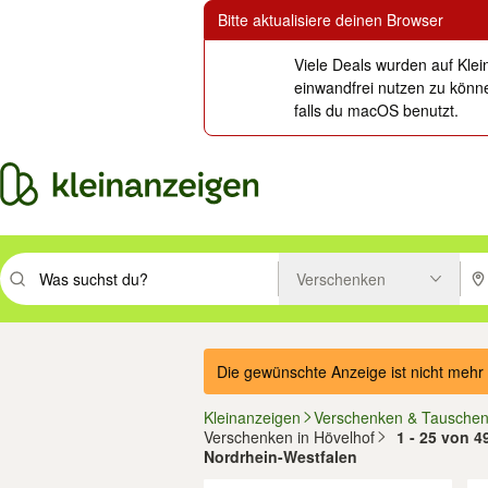
Bitte aktualisiere deinen Browser
Viele Deals wurden auf Klei
einwandfrei nutzen zu könne
falls du macOS benutzt.
Verschenken
Suchbegriff eingeben. Eingabetaste drücken um zu suchen, oder Vorsc
PLZ
Die gewünschte Anzeige ist nicht mehr 
Kleinanzeigen
Verschenken & Tausche
Verschenken in Hövelhof
1 - 25 von 4
Nordrhein-Westfalen