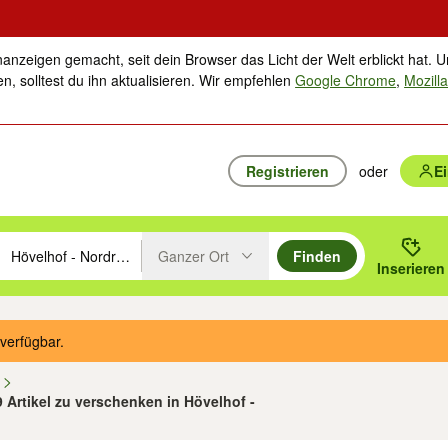
nanzeigen gemacht, seit dein Browser das Licht der Welt erblickt hat. U
n, solltest du ihn aktualisieren. Wir empfehlen
Google Chrome
,
Mozilla
Registrieren
oder
E
Ganzer Ort
Finden
hläge mit den Pfeiltasten nach oben/unten durchsuchen und mit Einga
 oder Ort eingeben. Eingabetaste drücken um zu suchen, oder Vorschl
Inserieren
Suche im Umkreis des gewählten Orts oder PLZ
verfügbar.
n
9 Artikel zu verschenken in Hövelhof -