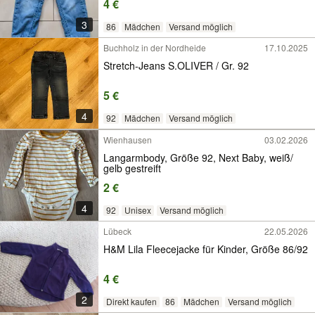
4 €
3
86
Mädchen
Versand möglich
Buchholz in der Nordheide
17.10.2025
Stretch-Jeans S.OLIVER / Gr. 92
5 €
4
92
Mädchen
Versand möglich
Wienhausen
03.02.2026
Langarmbody, Größe 92, Next Baby, weiß/
gelb gestreift
2 €
4
92
Unisex
Versand möglich
Lübeck
22.05.2026
H&M Lila Fleecejacke für Kinder, Größe 86/92
4 €
2
Direkt kaufen
86
Mädchen
Versand möglich