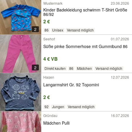
Wustermark
23.06.2026
Kinder Badekleidung schwimm T-Shirt Größe
86/92
2 €
2
86
Unisex
Versand möglich
Seehof
01.07.2026
Süße pinke Sommerhose mit Gummibund 86
4 € VB
2
Direkt kaufen
86
Mädchen
Versand möglich
Hagen
12.07.2026
Langarmshirt Gr. 92 Topomini
2 €
92
Jungen
Versand möglich
Gründau
16.07.2026
Mädchen Pulli