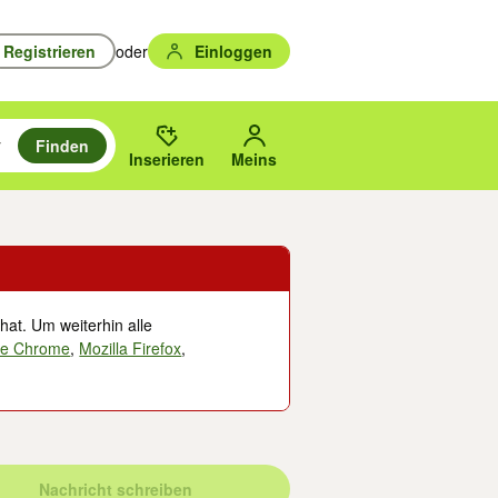
Registrieren
oder
Einloggen
Finden
en durchsuchen und mit Eingabetaste auswählen.
n um zu suchen, oder Vorschläge mit den Pfeiltasten nach oben/unten
des gewählten Orts oder PLZ.
Inserieren
Meins
hat. Um weiterhin alle
le Chrome
,
Mozilla Firefox
,
Nachricht schreiben