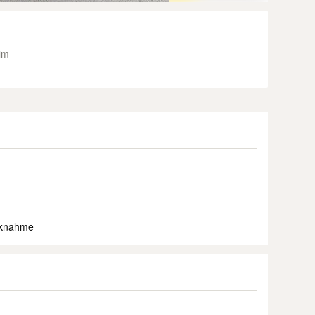
im
ücknahme