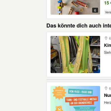
15 
6
Ver
Das könnte dich auch int
6
Ki
Sieh
4
6
Nu
Herz