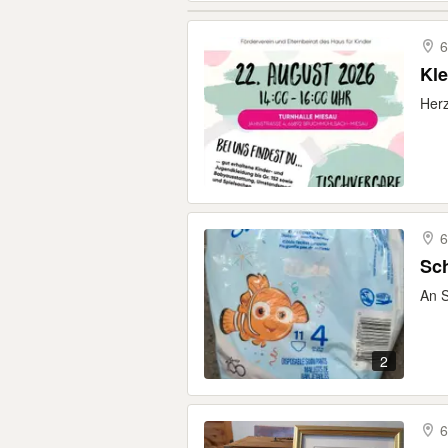
6
Kle
Herz
6
Sc
An S
2
6