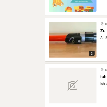
6
Zu
An S
2
ich
Ich 