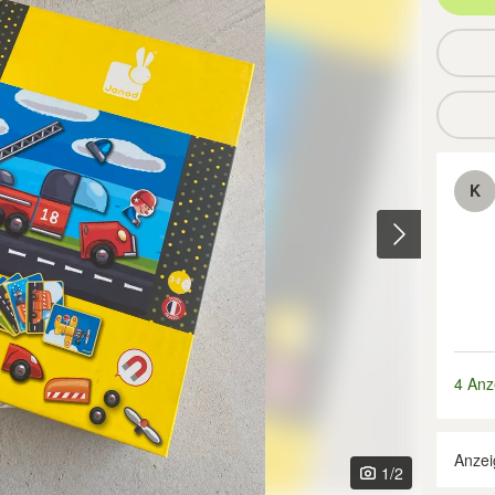
K
4 Anz
Anzei
1
/2