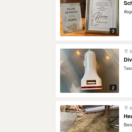
Sch
Abge
3
5
Div
Tasc
2
6
He
Biet