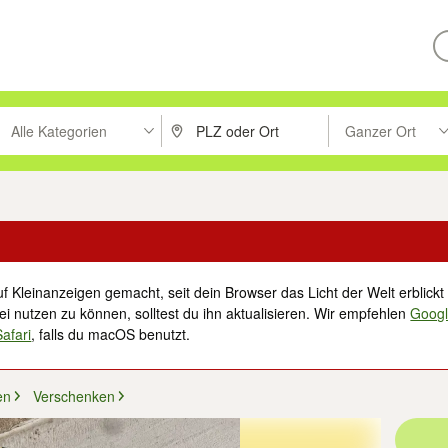
Alle Kategorien
Ganzer Ort
ken um zu suchen, oder Vorschläge mit den Pfeiltasten nach oben/unt
PLZ oder Ort eingeben. Eingabetaste drücke
Suche im Umkreis 
f Kleinanzeigen gemacht, seit dein Browser das Licht der Welt erblickt 
i nutzen zu können, solltest du ihn aktualisieren. Wir empfehlen
Goog
Safari
, falls du macOS benutzt.
en
Verschenken