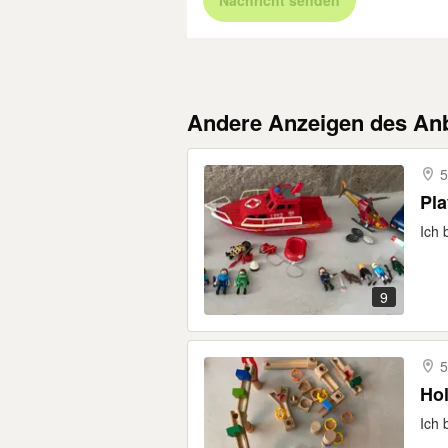
Nachricht senden
Andere Anzeigen des Anb
5
Pla
Ich 
9
5
Hol
Ich 