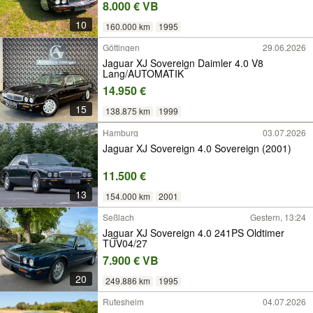
8.000 € VB
10
160.000 km
1995
Göttingen
29.06.2026
Jaguar XJ Sovereign Daimler 4.0 V8
Lang/AUTOMATIK
14.950 €
15
138.875 km
1999
Hamburg
03.07.2026
Jaguar XJ Sovereign 4.0 Sovereign (2001)
11.500 €
13
154.000 km
2001
Seßlach
Gestern, 13:24
Jaguar XJ Sovereign 4.0 241PS Oldtimer
TÜV04/27
7.900 € VB
20
249.886 km
1995
Rutesheim
04.07.2026