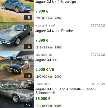
Jaguar XJ 8 4.0 Sovereign
9.900 €
15
233.056 km
2002
Neu Wulmstorf
05.07.2026
Jaguar XJ 4.0ltr. Daimler
7.890 €
18
212.489 km
1993
Lüdenscheid
07.07.2026
Jaguar XJ 8 4.0
6.000 € VB
10
200.000 km
2000
Euskirchen
09.07.2026
Jaguar XJ 4.0 Lang Automatik - Leder -
Schiebedach -
16.980 €
15
119.865 km
1996