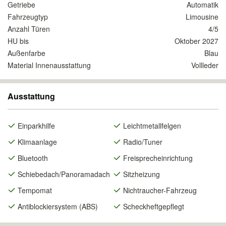
Getriebe
Automatik
Fahrzeugtyp
Limousine
Anzahl Türen
4/5
HU bis
Oktober 2027
Außenfarbe
Blau
Material Innenausstattung
Vollleder
Ausstattung
Einparkhilfe
Leichtmetallfelgen
Klimaanlage
Radio/Tuner
Bluetooth
Freisprecheinrichtung
Schiebedach/Panoramadach
Sitzheizung
Tempomat
Nichtraucher-Fahrzeug
Antiblockiersystem (ABS)
Scheckheftgepflegt