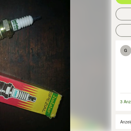
G
3 Anz
Anzei