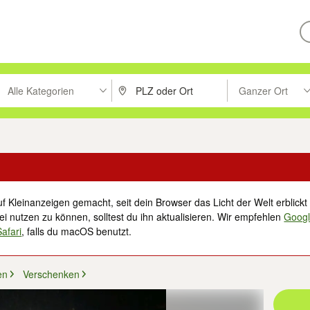
Alle Kategorien
Ganzer Ort
ken um zu suchen, oder Vorschläge mit den Pfeiltasten nach oben/unt
PLZ oder Ort eingeben. Eingabetaste drücke
Suche im Umkreis 
f Kleinanzeigen gemacht, seit dein Browser das Licht der Welt erblickt 
i nutzen zu können, solltest du ihn aktualisieren. Wir empfehlen
Goog
Safari
, falls du macOS benutzt.
en
Verschenken