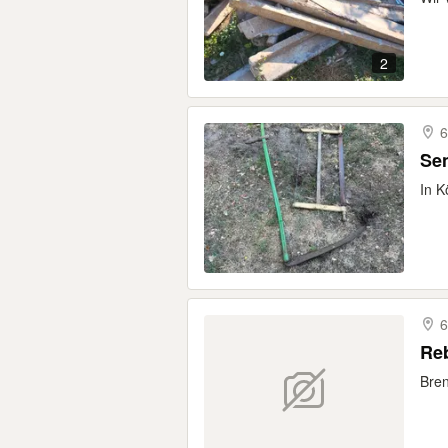
2
6
Se
In K
Re
Bren