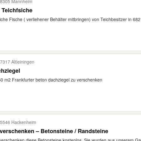
8305 Mannheim
 Teichfsiche
liche Fische ( verliehener Behälter mitbringen) von Teichbesitzer in 
7317 Altleiningen
hziegel
0 m2 Frankfurter beton dachziegel zu verschenken
5546 Hackenheim
verschenken – Betonsteine / Randsteine
verschenken diese Betonsteine kostenlos. Sie wurden aus unserem Gart