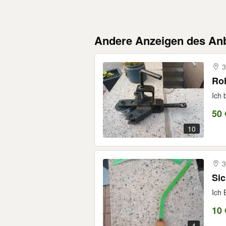
Andere Anzeigen des Anb
3
Ro
Ich 
50 
10
3
Si
Ich 
10 
4