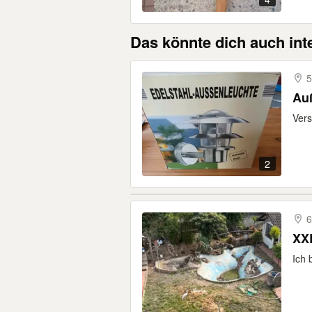
Das könnte dich auch int
5
Au
Vers
2
6
XXL
Ich 