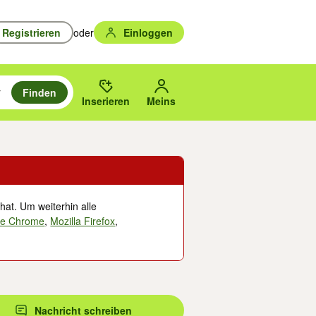
Registrieren
oder
Einloggen
Finden
en durchsuchen und mit Eingabetaste auswählen.
n um zu suchen, oder Vorschläge mit den Pfeiltasten nach oben/unten
des gewählten Orts oder PLZ.
Inserieren
Meins
hat. Um weiterhin alle
le Chrome
,
Mozilla Firefox
,
Nachricht schreiben