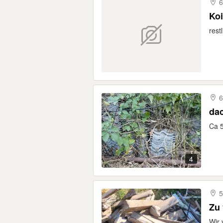
6
Koi
rest
6
dac
Ca 5
4
5
Zu 
Wir 