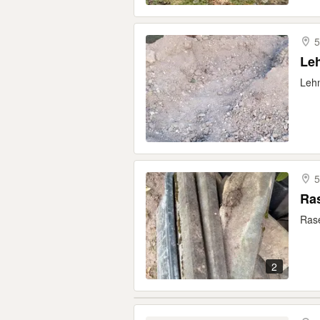
5
Le
Lehm
5
Ra
Rase
2