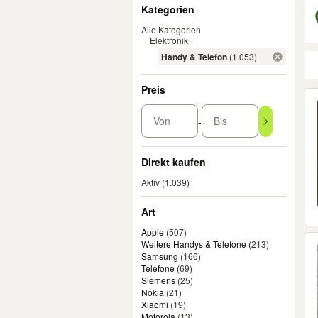
Filter
Kategorien
Alle Kategorien
Elektronik
Handy & Telefon
(1.053)
Preis
Er
Von
Bis
-
Direkt kaufen
Aktiv
(1.039)
Art
Apple
(
507
)
Weitere Handys & Telefone
(
213
)
Samsung
(
166
)
Telefone
(
69
)
Siemens
(
25
)
Nokia
(
21
)
Xiaomi
(
19
)
Motorola
(
13
)