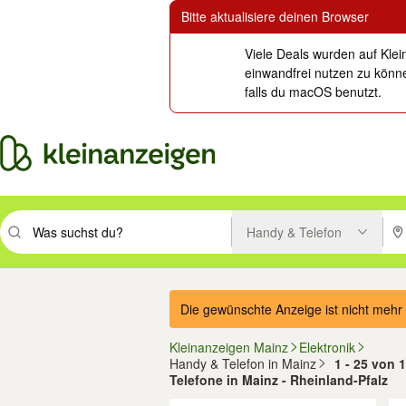
Bitte aktualisiere deinen Browser
Viele Deals wurden auf Klei
einwandfrei nutzen zu könne
falls du macOS benutzt.
Handy & Telefon
Suchbegriff eingeben. Eingabetaste drücken um zu suchen, oder Vorsc
PLZ
Die gewünschte Anzeige ist nicht mehr 
Kleinanzeigen Mainz
Elektronik
Handy & Telefon in Mainz
1 - 25 von
Telefone in Mainz - Rheinland-Pfalz