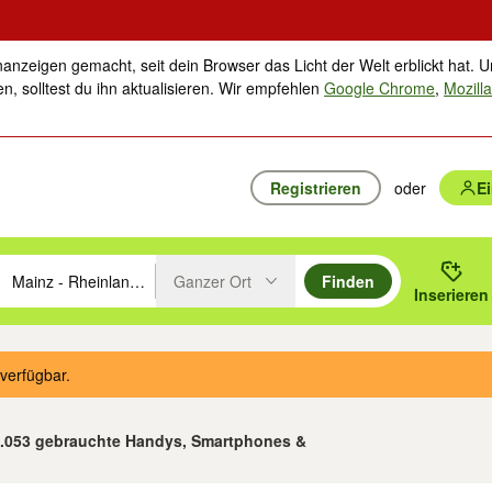
nanzeigen gemacht, seit dein Browser das Licht der Welt erblickt hat. U
n, solltest du ihn aktualisieren. Wir empfehlen
Google Chrome
,
Mozilla
Registrieren
oder
E
Ganzer Ort
Finden
hläge mit den Pfeiltasten nach oben/unten durchsuchen und mit Einga
 oder Ort eingeben. Eingabetaste drücken um zu suchen, oder Vorschl
Inserieren
Suche im Umkreis des gewählten Orts oder PLZ
verfügbar.
 1.053 gebrauchte Handys, Smartphones &