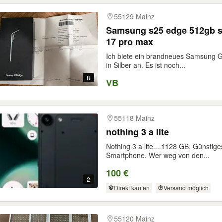
55129 Mainz
Samsung s25 edge 512gb si
17 pro max
Ich biete ein brandneues Samsung 
in Silber an. Es ist noch...
8
VB
55118 Mainz
nothing 3 a lite
Nothing 3 a lite....1128 GB. Günsti
Smartphone. Wer weg von den...
100 €
2
Direkt kaufen
Versand möglich
55120 Mainz