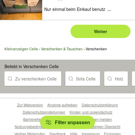
Nur einmal beim Einkauf benutz
...
Weiter
Kleinanzeigen Celle
Verschenken & Tauschen
Verschenken
Beliebt in Verschenken Celle
Zu verschenken Celle
Sofa Celle
Holz
Zur Webversion
Anzeige aufgeben
Datenschutzerklärung
Datenschutzeinstellungen
Kinder- und Jugendschutz
Barrierefreiheitserklärung
Sicherheitslücken melden
Filter anpassen
Nutzungsbedingungen
Beliebte Suchen
Anzeigen Übersicht
Vertrag Widerrufen
Feedback
Hilfe
Impressum
Einloggen