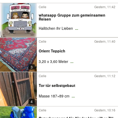
Celle
Gestern, 11:42
whatsapp Gruppe zum gemeinsamen
Reisen
Hallöchen ihr Lieben
...
Celle
Gestern, 11:40
Orient Teppich
3,20 x 3,60 Meter
...
3
Celle
Gestern, 11:12
Tor tür selbstgebaut
Masse 187×89 cm
...
4
Celle
Gestern, 10:16