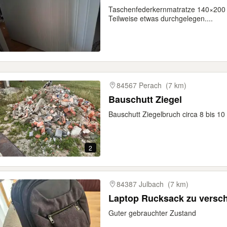
Taschenfederkernmatratze 140×200 mi
Teilweise etwas durchgelegen....
84567 Perach
(7 km)
Bauschutt Ziegel
Bauschutt Ziegelbruch circa 8 bis 1
2
84387 Julbach
(7 km)
Laptop Rucksack zu versc
Guter gebrauchter Zustand