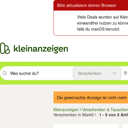
Bitte aktualisiere deinen Browser
Viele Deals wurden auf Klei
einwandfrei nutzen zu könne
falls du macOS benutzt.
Verschenken
Suchbegriff eingeben. Eingabetaste drücken um zu suchen, oder Vorsc
PLZ
Die gewünschte Anzeige ist nicht mehr 
Kleinanzeigen
Verschenken & Tausche
Verschenken in Marktl
1 - 5 von 5 Art
Filter