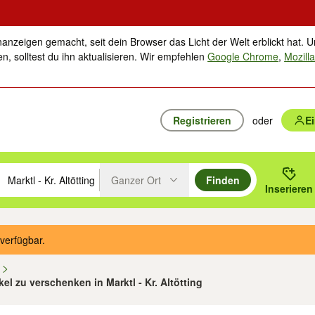
nanzeigen gemacht, seit dein Browser das Licht der Welt erblickt hat. U
n, solltest du ihn aktualisieren. Wir empfehlen
Google Chrome
,
Mozilla
Registrieren
oder
E
Ganzer Ort
Finden
hläge mit den Pfeiltasten nach oben/unten durchsuchen und mit Einga
 oder Ort eingeben. Eingabetaste drücken um zu suchen, oder Vorschl
Inserieren
Suche im Umkreis des gewählten Orts oder PLZ
verfügbar.
n
ikel zu verschenken in Marktl - Kr. Altötting