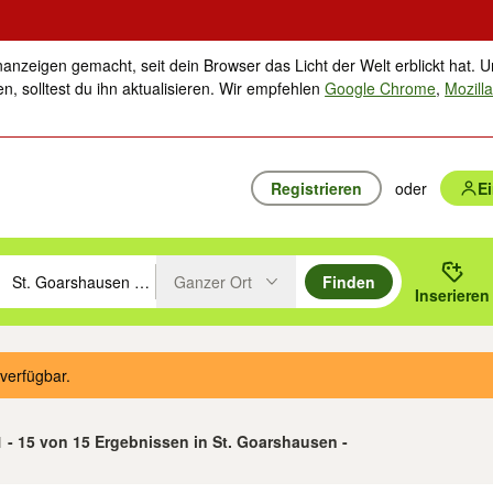
nanzeigen gemacht, seit dein Browser das Licht der Welt erblickt hat. U
n, solltest du ihn aktualisieren. Wir empfehlen
Google Chrome
,
Mozilla
Registrieren
oder
E
Ganzer Ort
Finden
hläge mit den Pfeiltasten nach oben/unten durchsuchen und mit Einga
 oder Ort eingeben. Eingabetaste drücken um zu suchen, oder Vorschl
Inserieren
Suche im Umkreis des gewählten Orts oder PLZ
verfügbar.
1 - 15 von 15 Ergebnissen in St. Goarshausen -