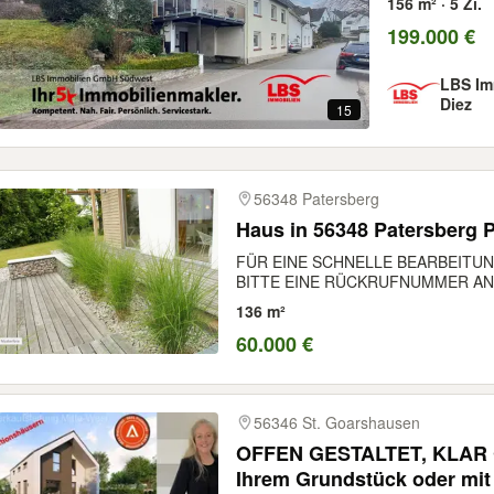
156 m² · 5 Zi.
199.000 €
LBS Im
Diez
15
56348 Patersberg
Haus in 56348 Patersberg Pr
FÜR EINE SCHNELLE BEARBEITUN
BITTE EINE RÜCKRUFNUMMER AN.
136 m²
60.000 €
56346 St. Goarshausen
OFFEN GESTALTET, KLAR 
Ihrem Grundstück oder mi