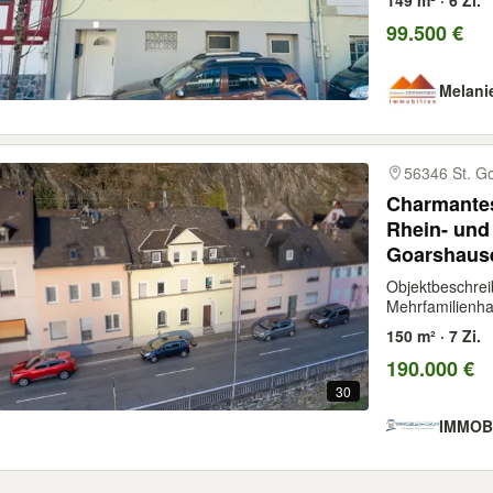
99.500 €
Melani
56346 St. G
Charmantes
Rhein- und 
Goarshaus
Objektbeschrei
Mehrfamilienhau
150 m² · 7 Zi.
190.000 €
30
IMMOB