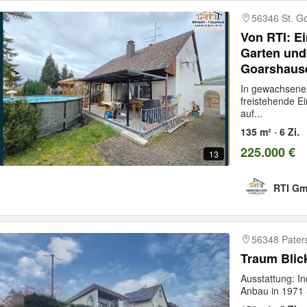
56346 St. G
Von RTI: E
Garten und 
Goarshaus
In gewachsener
freistehende E
auf...
135 m² · 6 Zi.
225.000 €
13
RTI Gm
56348 Pater
Traum Blic
Ausstattung: In
Anbau in 1971 