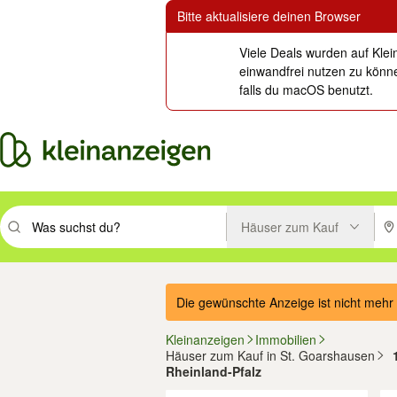
Bitte aktualisiere deinen Browser
Viele Deals wurden auf Klei
einwandfrei nutzen zu könne
falls du macOS benutzt.
Häuser zum Kauf
Suchbegriff eingeben. Eingabetaste drücken um zu suchen, oder Vorsc
PLZ
Die gewünschte Anzeige ist nicht mehr 
Kleinanzeigen
Immobilien
Häuser zum Kauf in St. Goarshausen
Rheinland-Pfalz