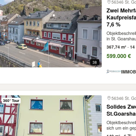
56346 St. G
Zwei Mehrf
Kaufpreisfa
7,6 %
Objektbeschrei
in St. Goarshau
367,74 m² · 14 
599.000 €
38
IMMOB
56346 St. G
360° Tour
Solides Zw
St.Goarsha
Objektbeschrei
sich um ein gep
149 m² · 6 Zi.